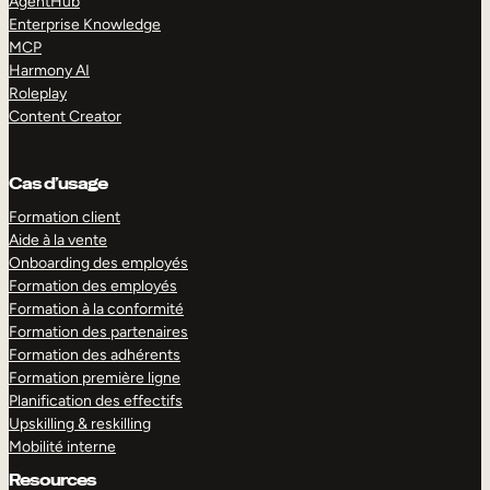
AgentHub
Enterprise Knowledge
MCP
Harmony AI
Roleplay
Content Creator
Cas d’usage
Formation client
Aide à la vente
Onboarding des employés
Formation des employés
Formation à la conformité
Formation des partenaires
Formation des adhérents
Formation première ligne
Planification des effectifs
Upskilling & reskilling
Mobilité interne
Resources