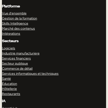
Platforme
Vue d’ensemble
Gestion de la formation
Skills Intelligence
Marché des contenus
Intégrations
Secteurs
Logiciels
Industrie manufacturiere
Services financiers
Secteur publique
Commerce de détail
Services informatiques et techniques
Santé
Éducation
Hôtellerie
Restaurants
IA