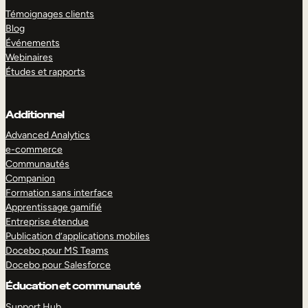
Témoignages clients
Blog
Événements
Webinaires
Études et rapports
Additionnel
Advanced Analytics
e-commerce
Communautés
Companion
Formation sans interface
Apprentissage gamifié
Entreprise étendue
Publication d’applications mobiles
Docebo pour MS Teams
Docebo pour Salesforce
Éducation et communauté
Support Hub