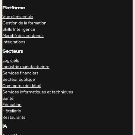
Platforme
Vue d’ensemble
Gestion de la formation
Skills Intelligence
Marché des contenus
Intégrations
Secteurs
Logiciels
Industrie manufacturiere
Services financiers
Secteur publique
Commerce de détail
Services informatiques et techniques
Santé
Éducation
Hôtellerie
Restaurants
IA