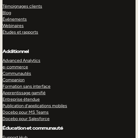
Témoignages clients
Blog
Événements
Webinaires
Études et rapports
Additionnel
Advanced Analytics
e-commerce
Communautés
Companion
Formation sans interface
Apprentissage gamifié
Entreprise étendue
Publication d’applications mobiles
Docebo pour MS Teams
Docebo pour Salesforce
Éducation et communauté
Support Hub