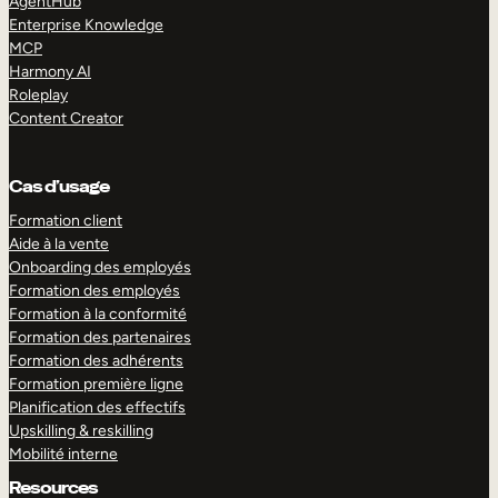
AgentHub
Enterprise Knowledge
MCP
Harmony AI
Roleplay
Content Creator
Cas d’usage
Formation client
Aide à la vente
Onboarding des employés
Formation des employés
Formation à la conformité
Formation des partenaires
Formation des adhérents
Formation première ligne
Planification des effectifs
Upskilling & reskilling
Mobilité interne
Resources