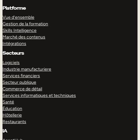
Platforme
Vue d’ensemble
Gestion de la formation
Skills Intelligence
Marché des contenus
Intégrations
Secteurs
Logiciels
Industrie manufacturiere
Services financiers
Secteur publique
Commerce de détail
Services informatiques et techniques
Santé
Éducation
Hôtellerie
Restaurants
IA