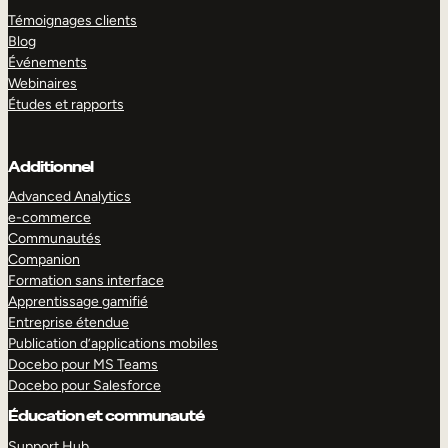
Témoignages clients
Blog
Événements
Webinaires
Études et rapports
Additionnel
Advanced Analytics
e-commerce
Communautés
Companion
Formation sans interface
Apprentissage gamifié
Entreprise étendue
Publication d’applications mobiles
Docebo pour MS Teams
Docebo pour Salesforce
Éducation et communauté
Support Hub