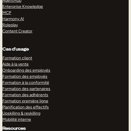
AgentHub
Enterprise Knowledge
MCP
Harmony AI
Roleplay
Content Creator
Cas d’usage
Formation client
Aide à la vente
Onboarding des employés
Formation des employés
Formation à la conformité
Formation des partenaires
Formation des adhérents
Formation première ligne
Planification des effectifs
Upskilling & reskilling
Mobilité interne
Resources