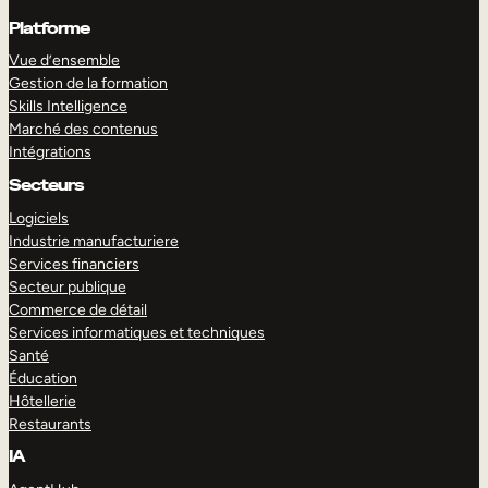
Platforme
Vue d’ensemble
Gestion de la formation
Skills Intelligence
Marché des contenus
Intégrations
Secteurs
Logiciels
Industrie manufacturiere
Services financiers
Secteur publique
Commerce de détail
Services informatiques et techniques
Santé
Éducation
Hôtellerie
Restaurants
IA