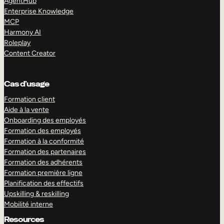
AgentHub
Enterprise Knowledge
MCP
Harmony AI
Roleplay
Content Creator
Cas d’usage
Formation client
Aide à la vente
Onboarding des employés
Formation des employés
Formation à la conformité
Formation des partenaires
Formation des adhérents
Formation première ligne
Planification des effectifs
Upskilling & reskilling
Mobilité interne
Resources