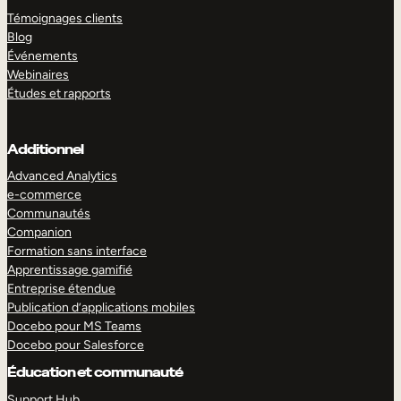
Témoignages clients
Blog
Événements
Webinaires
Études et rapports
Additionnel
Advanced Analytics
e-commerce
Communautés
Companion
Formation sans interface
Apprentissage gamifié
Entreprise étendue
Publication d’applications mobiles
Docebo pour MS Teams
Docebo pour Salesforce
Éducation et communauté
Support Hub