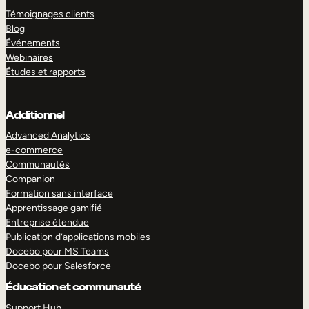
Témoignages clients
Blog
Événements
Webinaires
Études et rapports
Additionnel
Advanced Analytics
e-commerce
Communautés
Companion
Formation sans interface
Apprentissage gamifié
Entreprise étendue
Publication d’applications mobiles
Docebo pour MS Teams
Docebo pour Salesforce
Éducation et communauté
Support Hub