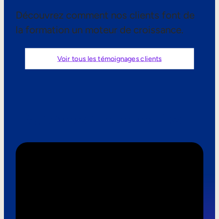
Aide à la vente
Découvrez comment nos clients font de
la formation un moteur de croissance.
Formation à la conformité
Formation première ligne
Voir tous les témoignages clients
Formation externe
Formation client
Paroles de clients
Formation des partenaires
Formation des adhérents
Skills Intelligence
Planification des effectifs
Upskilling & reskilling