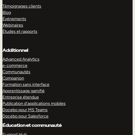
Témoignages clients
Blog
Événements
Webinaires
Études et rapports
Additionnel
Advanced Analytics
e-commerce
Communautés
Companion
Formation sans interface
Apprentissage gamifié
Entreprise étendue
Publication d’applications mobiles
Docebo pour MS Teams
Docebo pour Salesforce
Éducation et communauté
Support Hub