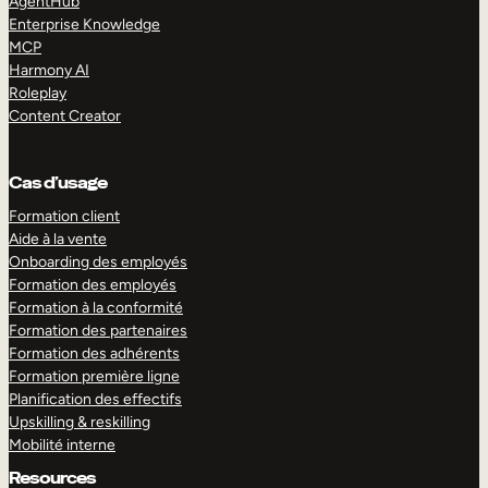
AgentHub
Enterprise Knowledge
MCP
Harmony AI
Roleplay
Content Creator
Cas d’usage
Formation client
Aide à la vente
Onboarding des employés
Formation des employés
Formation à la conformité
Formation des partenaires
Formation des adhérents
Formation première ligne
Planification des effectifs
Upskilling & reskilling
Mobilité interne
Resources