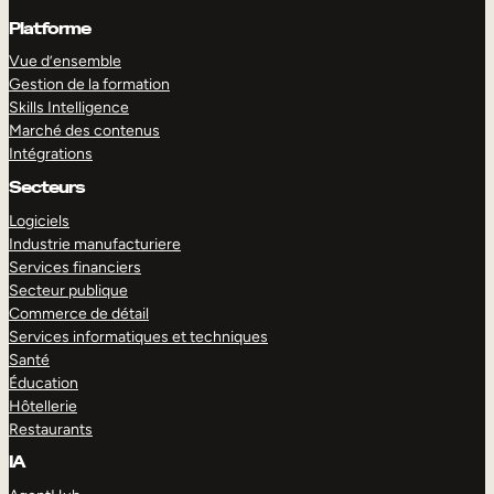
Platforme
Vue d’ensemble
Gestion de la formation
Skills Intelligence
Marché des contenus
Intégrations
Secteurs
Logiciels
Industrie manufacturiere
Services financiers
Secteur publique
Commerce de détail
Services informatiques et techniques
Santé
Éducation
Hôtellerie
Restaurants
IA