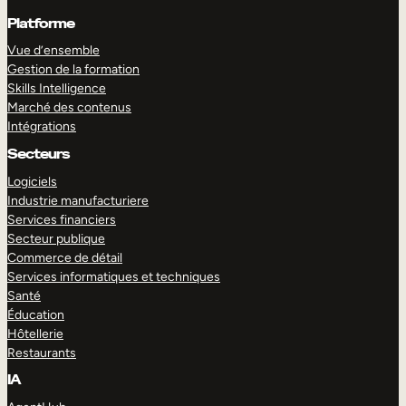
Platforme
Vue d’ensemble
Gestion de la formation
Skills Intelligence
Marché des contenus
Intégrations
Secteurs
Logiciels
Industrie manufacturiere
Services financiers
Secteur publique
Commerce de détail
Services informatiques et techniques
Santé
Éducation
Hôtellerie
Restaurants
IA