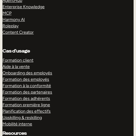
AgentHub
Enterprise Knowledge
MCP
Harmony AI
Roleplay
Content Creator
Cas d’usage
Formation client
Aide à la vente
Onboarding des employés
Formation des employés
Formation à la conformité
Formation des partenaires
Formation des adhérents
Formation première ligne
Planification des effectifs
Upskilling & reskilling
Mobilité interne
Resources