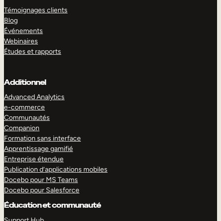
Témoignages clients
Blog
Événements
Webinaires
Études et rapports
Additionnel
Advanced Analytics
e-commerce
Communautés
Companion
Formation sans interface
Apprentissage gamifié
Entreprise étendue
Publication d’applications mobiles
Docebo pour MS Teams
Docebo pour Salesforce
Éducation et communauté
Support Hub