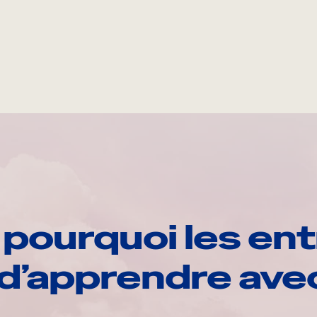
pourquoi les ent
d’apprendre av