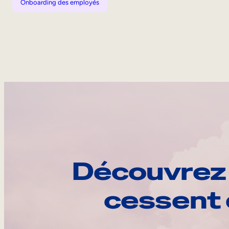
Onboarding des employés
Découvrez 
cessent 