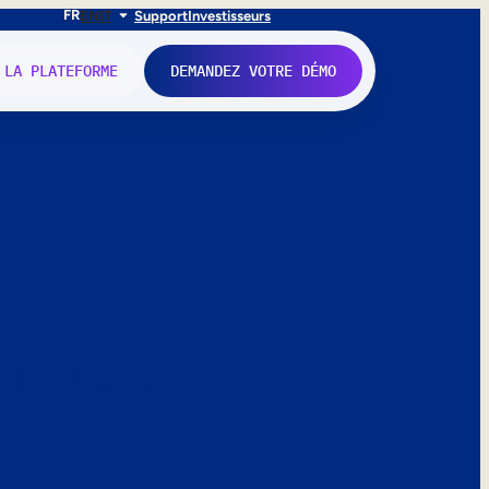
FR
EN
IT
Support
Investisseurs
 LA PLATEFORME
DEMANDEZ VOTRE DÉMO
nne.