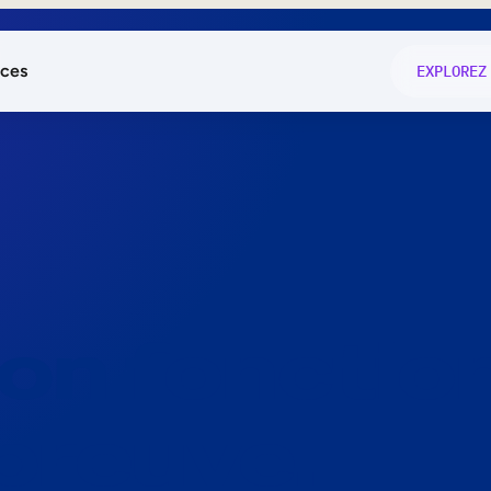
ces
EXPLOREZ
és
on fonctio
té
e
 preuve.