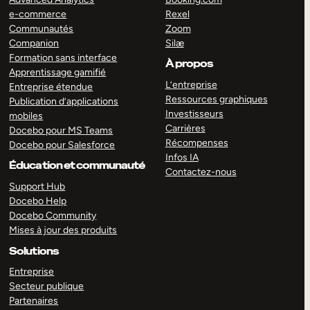
e-commerce
Rexel
Communautés
Zoom
Companion
Silæ
Formation sans interface
À propos
Apprentissage gamifié
L’entreprise
Entreprise étendue
Ressources graphiques
Publication d’applications
Investisseurs
mobiles
Carrières
Docebo pour MS Teams
Récompenses
Docebo pour Salesforce
Infos IA
Éducation et communauté
Contactez-nous
Support Hub
Docebo Help
Docebo Community
Mises à jour des produits
Solutions
Entreprise
Secteur publique
Partenaires