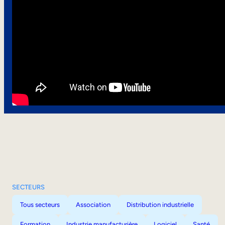
SECTEURS
Tous secteurs
Association
Distribution industrielle
Formation
Industrie manufacturière
Logiciel
Santé