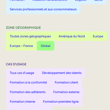
Services professionnels et aux consommateurs
ZONE GÉOGRAPHIQUE
Toutes zones géographiques
Amérique du Nord
Europe
Europe – France
Global
CAS D’USAGE
Tous cas d'usage
Développement des talents
Formation à la conformité
Formation client
Formation des adhérents
Formation externe
Formation interne
Formation première ligne