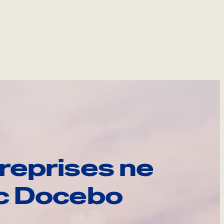
reprises ne
ec Docebo