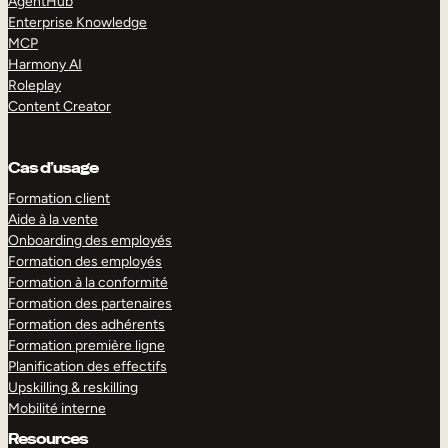
AgentHub
Enterprise Knowledge
MCP
Harmony AI
Roleplay
Content Creator
Cas d’usage
Formation client
Aide à la vente
Onboarding des employés
Formation des employés
Formation à la conformité
Formation des partenaires
Formation des adhérents
Formation première ligne
Planification des effectifs
Upskilling & reskilling
Mobilité interne
Resources