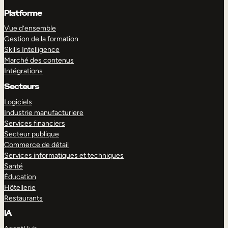
Platforme
Vue d’ensemble
Gestion de la formation
Skills Intelligence
Marché des contenus
Intégrations
Secteurs
Logiciels
Industrie manufacturiere
Services financiers
Secteur publique
Commerce de détail
Services informatiques et techniques
Santé
Éducation
Hôtellerie
Restaurants
IA