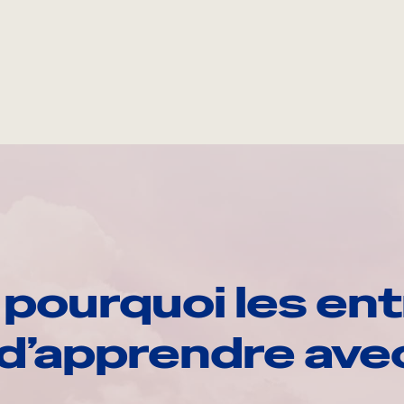
pourquoi les ent
d’apprendre av