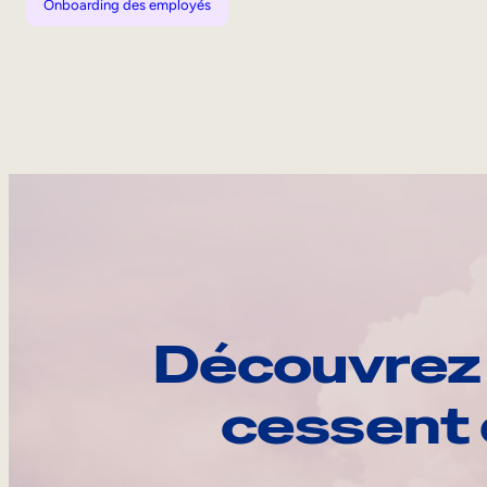
Onboarding des employés
Découvrez 
cessent 