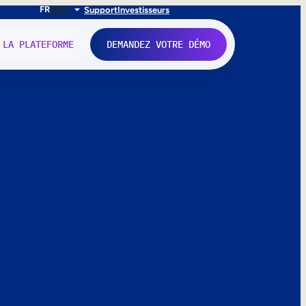
FR
EN
IT
Support
Investisseurs
 LA PLATEFORME
DEMANDEZ VOTRE DÉMO
nne.