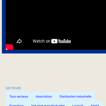
SECTEURS
Tous secteurs
Association
Distribution industrielle
Formation
Industrie manufacturière
Logiciel
Santé