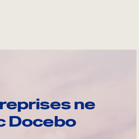
reprises ne
ec Docebo