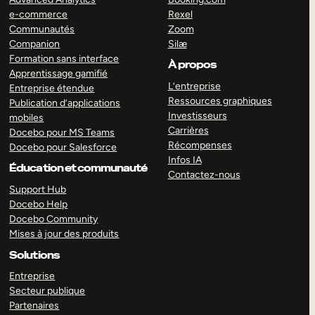
e-commerce
Rexel
Communautés
Zoom
Companion
Silæ
Formation sans interface
À propos
Apprentissage gamifié
L’entreprise
Entreprise étendue
Ressources graphiques
Publication d’applications
Investisseurs
mobiles
Carrières
Docebo pour MS Teams
Récompenses
Docebo pour Salesforce
Infos IA
Éducation et communauté
Contactez-nous
Support Hub
Docebo Help
Docebo Community
Mises à jour des produits
Solutions
Entreprise
Secteur publique
Partenaires