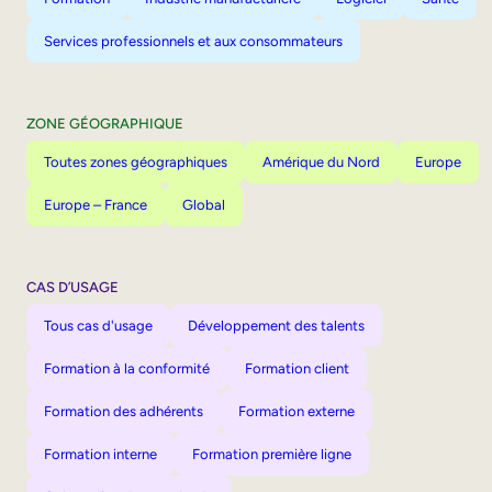
Services professionnels et aux consommateurs
ZONE GÉOGRAPHIQUE
Toutes zones géographiques
Amérique du Nord
Europe
Europe – France
Global
CAS D’USAGE
Tous cas d'usage
Développement des talents
Formation à la conformité
Formation client
Formation des adhérents
Formation externe
Formation interne
Formation première ligne