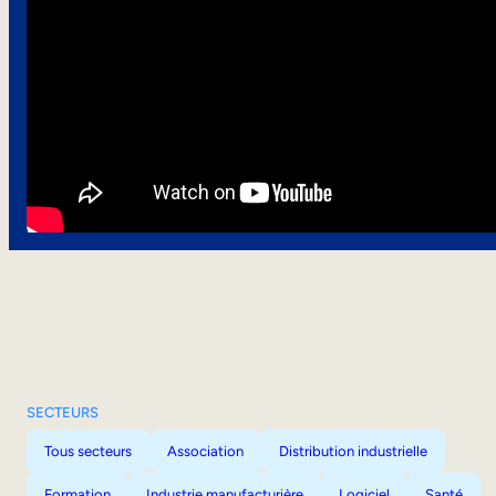
SECTEURS
Tous secteurs
Association
Distribution industrielle
Formation
Industrie manufacturière
Logiciel
Santé