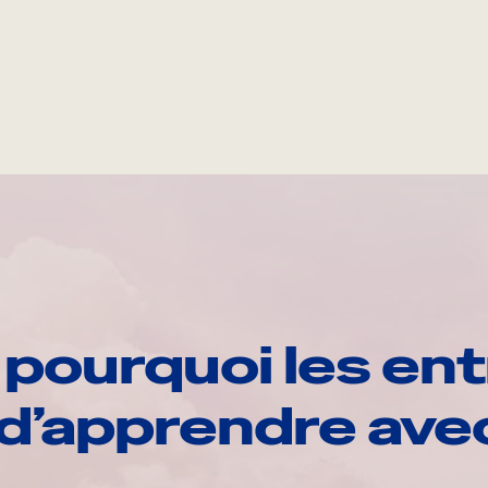
pourquoi les ent
d’apprendre av