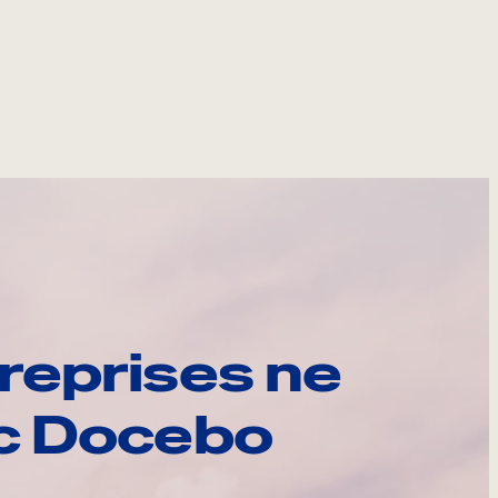
reprises ne
ec Docebo