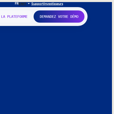
FR
EN
IT
Support
Investisseurs
 LA PLATEFORME
DEMANDEZ VOTRE DÉMO
nne.