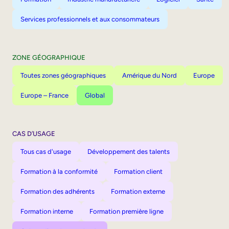
Services professionnels et aux consommateurs
ZONE GÉOGRAPHIQUE
Toutes zones géographiques
Amérique du Nord
Europe
Europe – France
Global
CAS D’USAGE
Tous cas d'usage
Développement des talents
Formation à la conformité
Formation client
Formation des adhérents
Formation externe
Formation interne
Formation première ligne