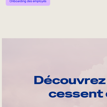
Onboarding des employés
Découvrez 
cessent 