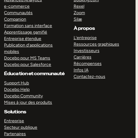
e-commerce
Rexel
Communautés
Zoom
Companion
Silæ
Formation sans interface
À propos
Apprentissage gamifié
L’entreprise
Entreprise étendue
Ressources graphiques
Publication d’applications
Investisseurs
mobiles
Carrières
Docebo pour MS Teams
Récompenses
Docebo pour Salesforce
Infos IA
Éducation et communauté
Contactez-nous
Support Hub
Docebo Help
Docebo Community
Mises à jour des produits
Solutions
Entreprise
Secteur publique
Partenaires