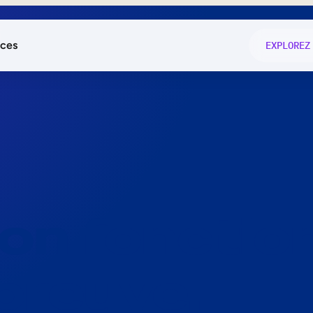
ces
EXPLOREZ
és
on fonctio
té
e
 preuve.