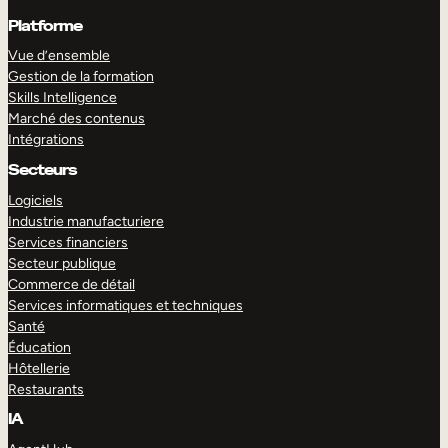
Platforme
Vue d’ensemble
Gestion de la formation
Skills Intelligence
Marché des contenus
Intégrations
Secteurs
Logiciels
Industrie manufacturiere
Services financiers
Secteur publique
Commerce de détail
Services informatiques et techniques
Santé
Éducation
Hôtellerie
Restaurants
IA