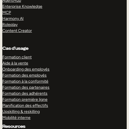
AgentHub
Enterprise Knowledge
MCP
Harmony AI
Roleplay
Content Creator
Cas d’usage
Formation client
Aide à la vente
Onboarding des employés
Formation des employés
Formation à la conformité
Formation des partenaires
Formation des adhérents
Formation première ligne
Planification des effectifs
Upskilling & reskilling
Mobilité interne
Resources