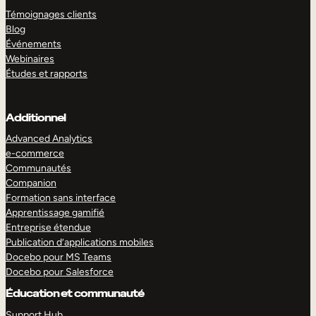
Témoignages clients
Blog
Événements
Webinaires
Études et rapports
Additionnel
Advanced Analytics
e-commerce
Communautés
Companion
Formation sans interface
Apprentissage gamifié
Entreprise étendue
Publication d’applications mobiles
Docebo pour MS Teams
Docebo pour Salesforce
Éducation et communauté
Support Hub