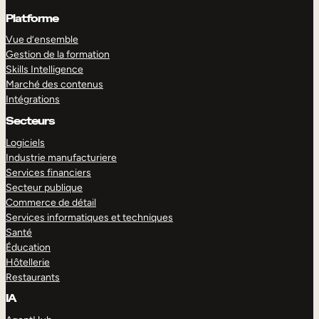
Platforme
Vue d’ensemble
Gestion de la formation
Skills Intelligence
Marché des contenus
Intégrations
Secteurs
Logiciels
Industrie manufacturiere
Services financiers
Secteur publique
Commerce de détail
Services informatiques et techniques
Santé
Éducation
Hôtellerie
Restaurants
IA