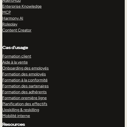
AgentHub
Enterprise Knowledge
MCP
Harmony AI
Roleplay
Content Creator
Cas d’usage
Formation client
Aide à la vente
Onboarding des employés
Formation des employés
Formation à la conformité
Formation des partenaires
Formation des adhérents
Formation première ligne
Planification des effectifs
Upskilling & reskilling
Mobilité interne
Resources