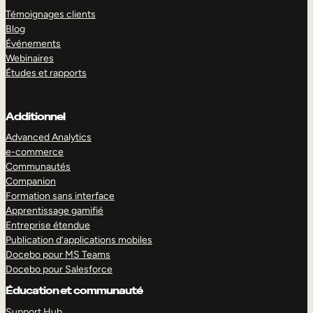
Témoignages clients
Blog
Événements
Webinaires
Études et rapports
Additionnel
Advanced Analytics
e-commerce
Communautés
Companion
Formation sans interface
Apprentissage gamifié
Entreprise étendue
Publication d’applications mobiles
Docebo pour MS Teams
Docebo pour Salesforce
Éducation et communauté
Support Hub