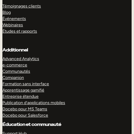
Témoignages clients
Blog
Événements
Webinaires
Études et rapports
Additionnel
Advanced Analytics
e-commerce
Communautés
Companion
Formation sans interface
Apprentissage gamifié
Entreprise étendue
Publication d’applications mobiles
Docebo pour MS Teams
Docebo pour Salesforce
Éducation et communauté
Support Hub