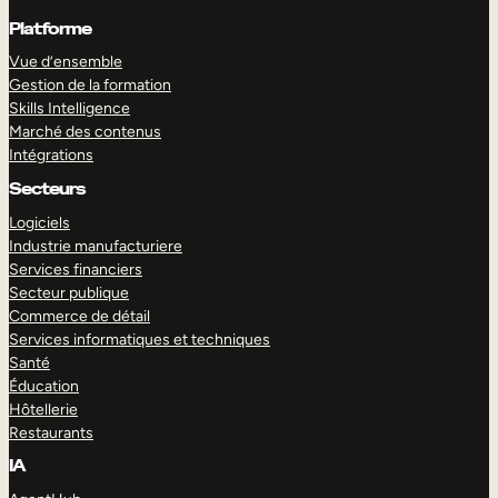
Platforme
Vue d’ensemble
Gestion de la formation
Skills Intelligence
Marché des contenus
Intégrations
Secteurs
Logiciels
Industrie manufacturiere
Services financiers
Secteur publique
Commerce de détail
Services informatiques et techniques
Santé
Éducation
Hôtellerie
Restaurants
IA