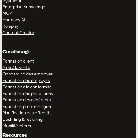
AgentHub
Enterprise Knowledge
MCP
Harmony AI
Roleplay
Content Creator
Cas d’usage
Formation client
Aide à la vente
Onboarding des employés
Formation des employés
Formation à la conformité
Formation des partenaires
Formation des adhérents
Formation première ligne
Planification des effectifs
Upskilling & reskilling
Mobilité interne
Resources