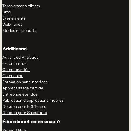
Témoignages clients
Blog
Événements
Webinaires
Études et rapports
Additionnel
Advanced Analytics
e-commerce
Communautés
Companion
Formation sans interface
Apprentissage gamifié
Entreprise étendue
Publication d’applications mobiles
Docebo pour MS Teams
Docebo pour Salesforce
Éducation et communauté
Support Hub