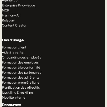
AgentHub
Enterprise Knowledge
MCP
Harmony AI
Roleplay
Content Creator
Cas d’usage
Formation client
Aide à la vente
Onboarding des employés
Formation des employés
Formation à la conformité
Formation des partenaires
Formation des adhérents
Formation première ligne
Planification des effectifs
Upskilling & reskilling
Mobilité interne
Resources