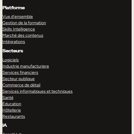
Platforme
Vue d’ensemble
Gestion de la formation
Skills Intelligence
Marché des contenus
Intégrations
Secteurs
Logiciels
Industrie manufacturiere
Services financiers
Secteur publique
Commerce de détail
Services informatiques et techniques
Santé
Éducation
Hôtellerie
Restaurants
IA