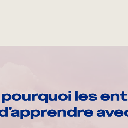
pourquoi les ent
d’apprendre av