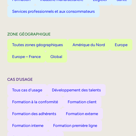
Services professionnels et aux consommateurs
ZONE GÉOGRAPHIQUE
Toutes zones géographiques
Amérique du Nord
Europe
Europe – France
Global
CAS D’USAGE
Tous cas d'usage
Développement des talents
Formation à la conformité
Formation client
Formation des adhérents
Formation externe
Formation interne
Formation première ligne