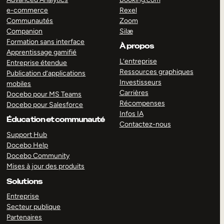
e-commerce
Rexel
Communautés
Zoom
Companion
Silæ
Formation sans interface
À propos
Apprentissage gamifié
L’entreprise
Entreprise étendue
Ressources graphiques
Publication d’applications
Investisseurs
mobiles
Carrières
Docebo pour MS Teams
Récompenses
Docebo pour Salesforce
Infos IA
Éducation et communauté
Contactez-nous
Support Hub
Docebo Help
Docebo Community
Mises à jour des produits
Solutions
Entreprise
Secteur publique
Partenaires