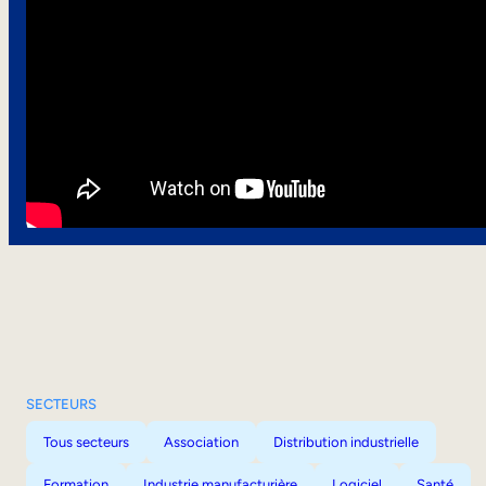
SECTEURS
Tous secteurs
Association
Distribution industrielle
Formation
Industrie manufacturière
Logiciel
Santé