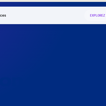
ces
EXPLOREZ
és
on fonctio
té
e
 preuve.