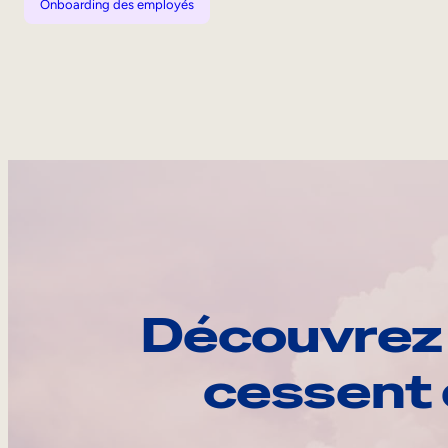
Onboarding des employés
Découvrez 
cessent 