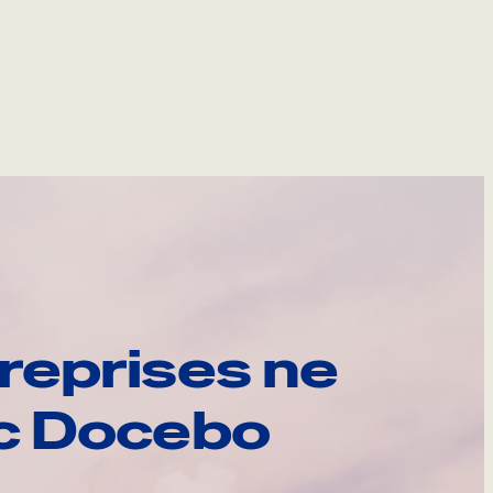
reprises ne
ec Docebo