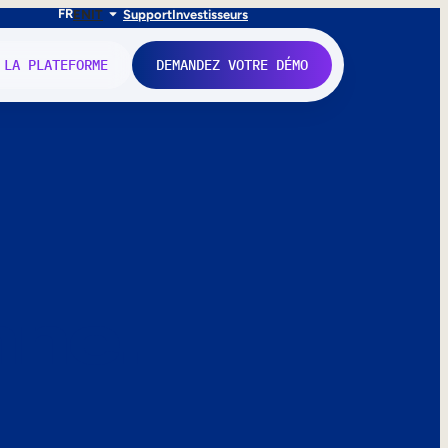
FR
EN
IT
Support
Investisseurs
 LA PLATEFORME
DEMANDEZ VOTRE DÉMO
nne.