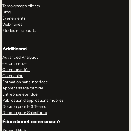
Témoignages clients
Blog
Événements
Webinaires
Études et rapports
Additionnel
Advanced Analytics
e-commerce
Communautés
Companion
Formation sans interface
Apprentissage gamifié
Entreprise étendue
Publication d’applications mobiles
Docebo pour MS Teams
Docebo pour Salesforce
Éducation et communauté
Support Hub