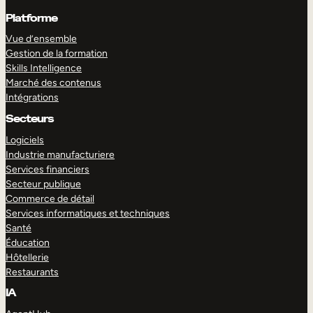
Platforme
Vue d’ensemble
Gestion de la formation
Skills Intelligence
Marché des contenus
Intégrations
Secteurs
Logiciels
Industrie manufacturiere
Services financiers
Secteur publique
Commerce de détail
Services informatiques et techniques
Santé
Éducation
Hôtellerie
Restaurants
IA