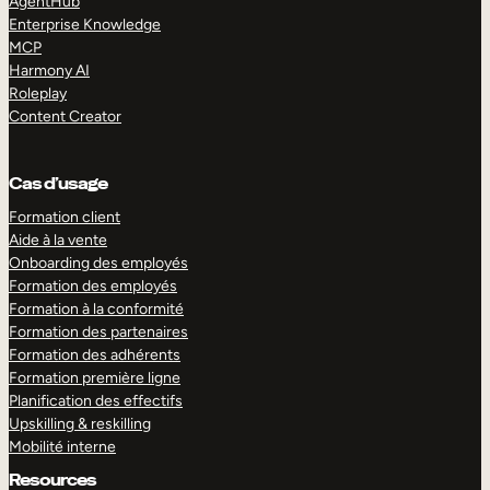
AgentHub
Enterprise Knowledge
MCP
Harmony AI
Roleplay
Content Creator
Cas d’usage
Formation client
Aide à la vente
Onboarding des employés
Formation des employés
Formation à la conformité
Formation des partenaires
Formation des adhérents
Formation première ligne
Planification des effectifs
Upskilling & reskilling
Mobilité interne
Resources