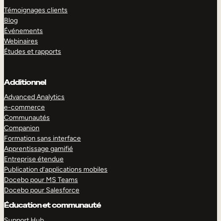
Témoignages clients
Blog
Événements
Webinaires
Études et rapports
Additionnel
Advanced Analytics
e-commerce
Communautés
Companion
Formation sans interface
Apprentissage gamifié
Entreprise étendue
Publication d’applications mobiles
Docebo pour MS Teams
Docebo pour Salesforce
Éducation et communauté
Support Hub