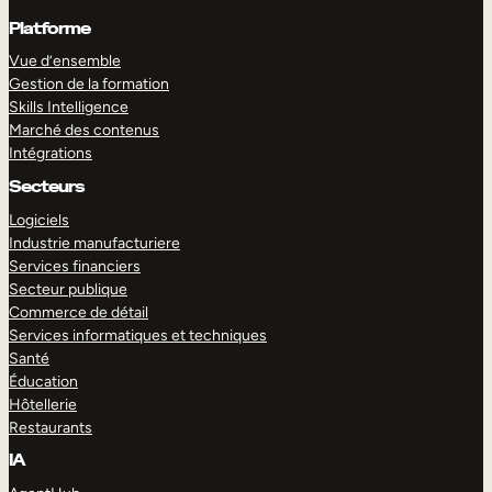
Platforme
Vue d’ensemble
Gestion de la formation
Skills Intelligence
Marché des contenus
Intégrations
Secteurs
Logiciels
Industrie manufacturiere
Services financiers
Secteur publique
Commerce de détail
Services informatiques et techniques
Santé
Éducation
Hôtellerie
Restaurants
IA