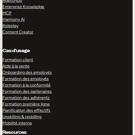
AgentHub
Enterprise Knowledge
MCP
Harmony AI
Roleplay
Content Creator
Cas d’usage
Formation client
Aide à la vente
Onboarding des employés
Formation des employés
Formation à la conformité
Formation des partenaires
Formation des adhérents
Formation première ligne
Planification des effectifs
Upskilling & reskilling
Mobilité interne
Resources