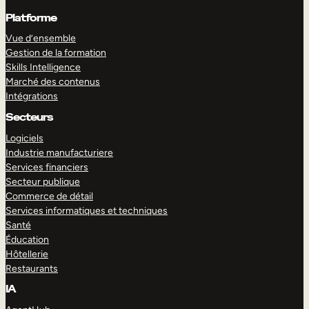
Platforme
Vue d’ensemble
Gestion de la formation
Skills Intelligence
Marché des contenus
Intégrations
Secteurs
Logiciels
Industrie manufacturiere
Services financiers
Secteur publique
Commerce de détail
Services informatiques et techniques
Santé
Éducation
Hôtellerie
Restaurants
IA