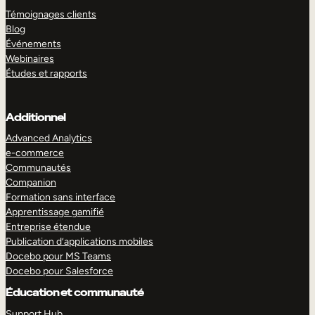
Témoignages clients
Blog
Événements
Webinaires
Études et rapports
Additionnel
Advanced Analytics
e-commerce
Communautés
Companion
Formation sans interface
Apprentissage gamifié
Entreprise étendue
Publication d’applications mobiles
Docebo pour MS Teams
Docebo pour Salesforce
Éducation et communauté
Support Hub