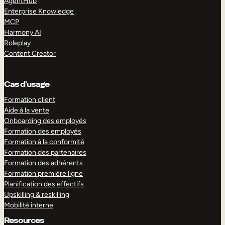
AgentHub
Enterprise Knowledge
MCP
Harmony AI
Roleplay
Content Creator
Cas d’usage
Formation client
Aide à la vente
Onboarding des employés
Formation des employés
Formation à la conformité
Formation des partenaires
Formation des adhérents
Formation première ligne
Planification des effectifs
Upskilling & reskilling
Mobilité interne
Resources