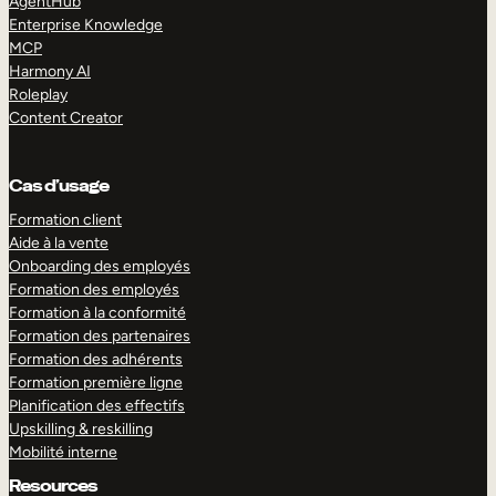
AgentHub
Enterprise Knowledge
MCP
Harmony AI
Roleplay
Content Creator
Cas d’usage
Formation client
Aide à la vente
Onboarding des employés
Formation des employés
Formation à la conformité
Formation des partenaires
Formation des adhérents
Formation première ligne
Planification des effectifs
Upskilling & reskilling
Mobilité interne
Resources