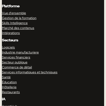
Platforme
Vue d’ensemble
Gestion de la formation
Skills Intelligence
Marché des contenus
Intégrations
Secteurs
Logiciels
Industrie manufacturiere
Services financiers
Secteur publique
Commerce de détail
Services informatiques et techniques
Santé
Éducation
Hôtellerie
Restaurants
IA