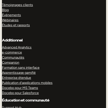
Témoignages clients
Blog
Événements
Webinaires
Études et rapports
Additionnel
Advanced Analytics
e-commerce
Communautés
Companion
Formation sans interface
Apprentissage gamifié
Entreprise étendue
Publication d’applications mobiles
Docebo pour MS Teams
Docebo pour Salesforce
Éducation et communauté
Support Hub