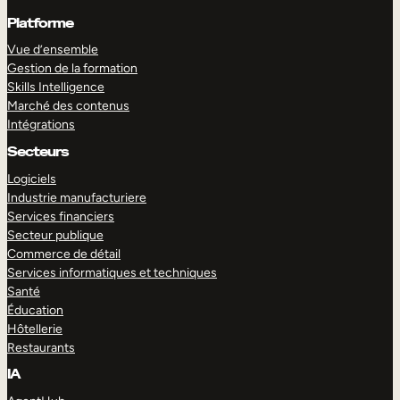
Platforme
Vue d’ensemble
Gestion de la formation
Skills Intelligence
Marché des contenus
Intégrations
Secteurs
Logiciels
Industrie manufacturiere
Services financiers
Secteur publique
Commerce de détail
Services informatiques et techniques
Santé
Éducation
Hôtellerie
Restaurants
IA