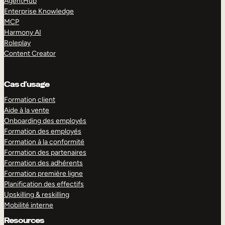
AgentHub
Enterprise Knowledge
MCP
Harmony AI
Roleplay
Content Creator
Cas d’usage
Formation client
Aide à la vente
Onboarding des employés
Formation des employés
Formation à la conformité
Formation des partenaires
Formation des adhérents
Formation première ligne
Planification des effectifs
Upskilling & reskilling
Mobilité interne
Resources