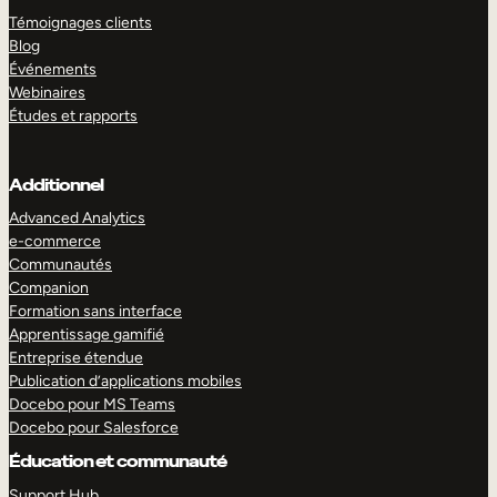
Témoignages clients
Blog
Événements
Webinaires
Études et rapports
Additionnel
Advanced Analytics
e-commerce
Communautés
Companion
Formation sans interface
Apprentissage gamifié
Entreprise étendue
Publication d’applications mobiles
Docebo pour MS Teams
Docebo pour Salesforce
Éducation et communauté
Support Hub