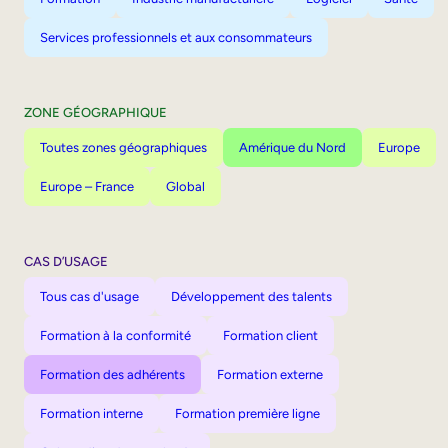
Services professionnels et aux consommateurs
ZONE GÉOGRAPHIQUE
Toutes zones géographiques
Amérique du Nord
Europe
Europe – France
Global
CAS D’USAGE
Tous cas d'usage
Développement des talents
Formation à la conformité
Formation client
Formation des adhérents
Formation externe
Formation interne
Formation première ligne