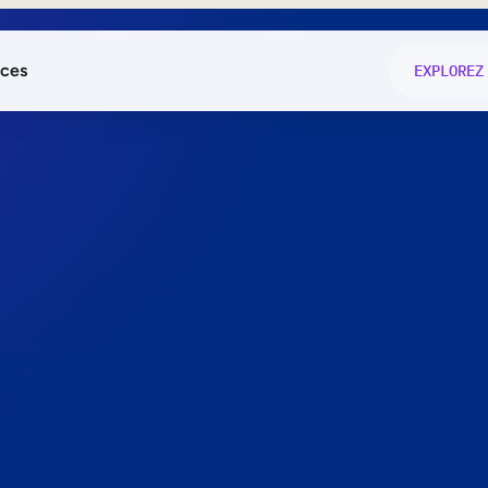
ces
EXPLOREZ
és
on fonctio
té
e
 preuve.