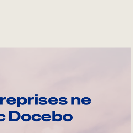
reprises ne
ec Docebo