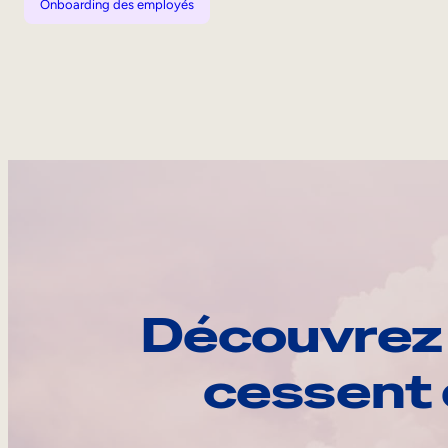
Onboarding des employés
Découvrez 
cessent 