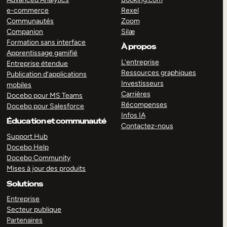
e-commerce
Rexel
Communautés
Zoom
Companion
Silæ
Formation sans interface
À propos
Apprentissage gamifié
L’entreprise
Entreprise étendue
Ressources graphiques
Publication d’applications
Investisseurs
mobiles
Carrières
Docebo pour MS Teams
Récompenses
Docebo pour Salesforce
Infos IA
Éducation et communauté
Contactez-nous
Support Hub
Docebo Help
Docebo Community
Mises à jour des produits
Solutions
Entreprise
Secteur publique
Partenaires