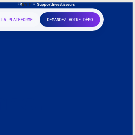
FR
EN
IT
Support
Investisseurs
 LA PLATEFORME
DEMANDEZ VOTRE DÉMO
nne.