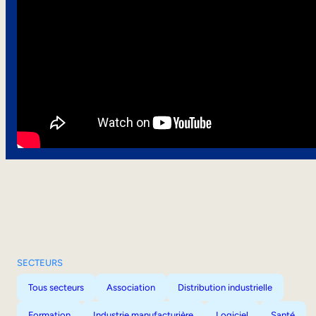
SECTEURS
Tous secteurs
Association
Distribution industrielle
Formation
Industrie manufacturière
Logiciel
Santé