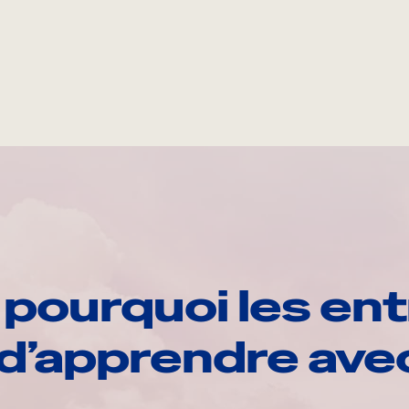
pourquoi les ent
d’apprendre av