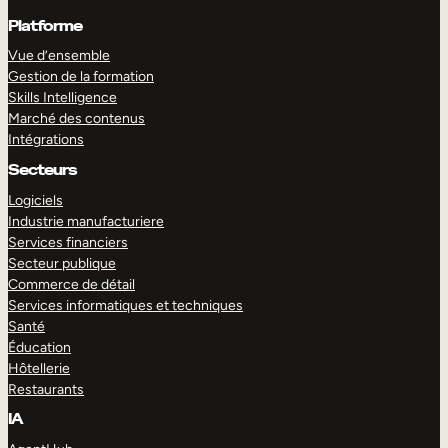
Platforme
Vue d’ensemble
Gestion de la formation
Skills Intelligence
Marché des contenus
Intégrations
Secteurs
Logiciels
Industrie manufacturiere
Services financiers
Secteur publique
Commerce de détail
Services informatiques et techniques
Santé
Éducation
Hôtellerie
Restaurants
IA