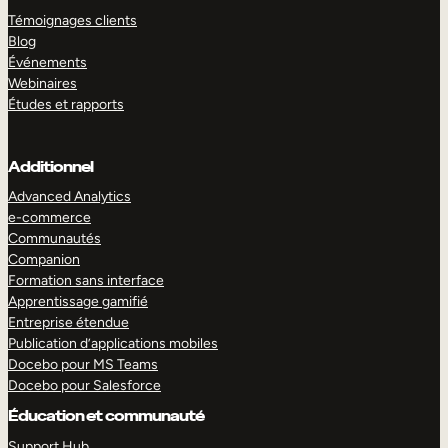
Témoignages clients
Blog
Événements
Webinaires
Études et rapports
Additionnel
Advanced Analytics
e-commerce
Communautés
Companion
Formation sans interface
Apprentissage gamifié
Entreprise étendue
Publication d’applications mobiles
Docebo pour MS Teams
Docebo pour Salesforce
Éducation et communauté
Support Hub