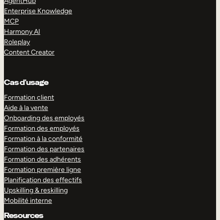
AgentHub
Enterprise Knowledge
MCP
Harmony AI
Roleplay
Content Creator
Cas d’usage
Formation client
Aide à la vente
Onboarding des employés
Formation des employés
Formation à la conformité
Formation des partenaires
Formation des adhérents
Formation première ligne
Planification des effectifs
Upskilling & reskilling
Mobilité interne
Resources