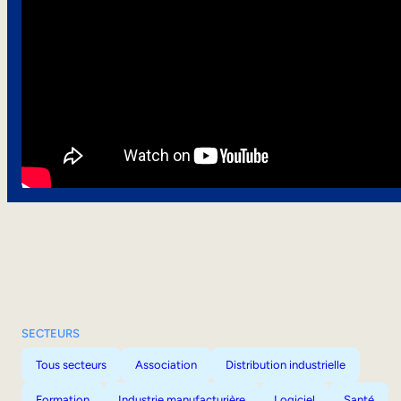
SECTEURS
Tous secteurs
Association
Distribution industrielle
Formation
Industrie manufacturière
Logiciel
Santé