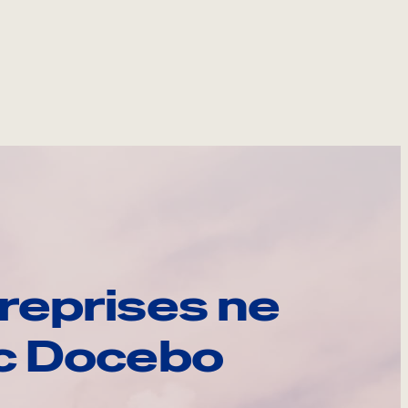
reprises ne
ec Docebo