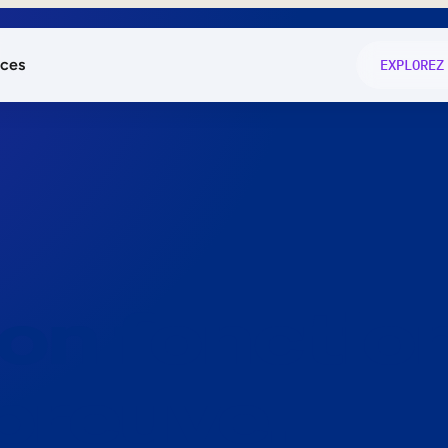
ces
EXPLOREZ
és
on fonctio
té
e
 preuve.