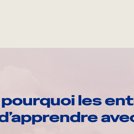
pourquoi les ent
d’apprendre av