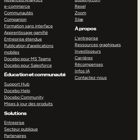
e-commerce
Rexel
Communautés
Zoom
Companion
Silæ
Formation sans interface
À propos
Apprentissage gamifié
L’entreprise
Entreprise étendue
Ressources graphiques
Publication d’applications
Investisseurs
mobiles
Carrières
Docebo pour MS Teams
Récompenses
Docebo pour Salesforce
Infos IA
Éducation et communauté
Contactez-nous
Support Hub
Docebo Help
Docebo Community
Mises à jour des produits
Solutions
Entreprise
Secteur publique
Partenaires