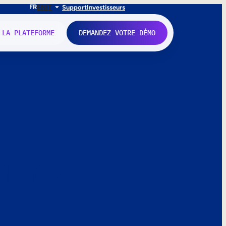
FR
EN
IT
Support
Investisseurs
 LA PLATEFORME
DEMANDEZ VOTRE DÉMO
nne.