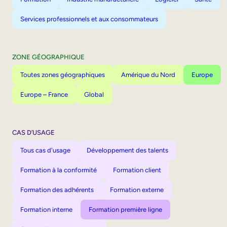
Services professionnels et aux consommateurs
ZONE GÉOGRAPHIQUE
Toutes zones géographiques
Amérique du Nord
Europe
Europe – France
Global
CAS D’USAGE
Tous cas d'usage
Développement des talents
Formation à la conformité
Formation client
Formation des adhérents
Formation externe
Formation interne
Formation première ligne