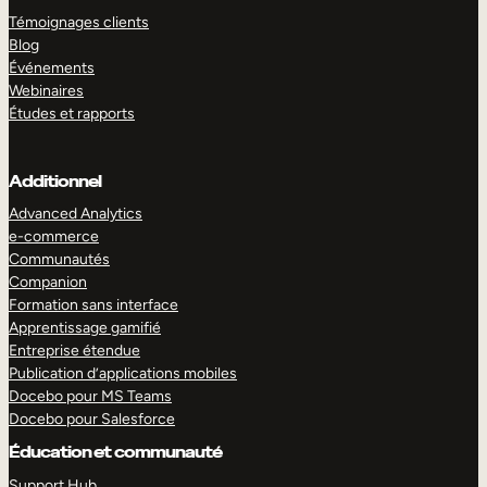
Témoignages clients
Blog
Événements
Webinaires
Études et rapports
Additionnel
Advanced Analytics
e-commerce
Communautés
Companion
Formation sans interface
Apprentissage gamifié
Entreprise étendue
Publication d’applications mobiles
Docebo pour MS Teams
Docebo pour Salesforce
Éducation et communauté
Support Hub