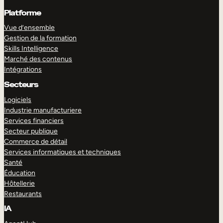
Platforme
Vue d’ensemble
Gestion de la formation
Skills Intelligence
Marché des contenus
Intégrations
Secteurs
Logiciels
Industrie manufacturiere
Services financiers
Secteur publique
Commerce de détail
Services informatiques et techniques
Santé
Éducation
Hôtellerie
Restaurants
IA