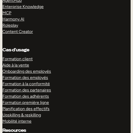
AgentHub
Enterprise Knowledge
MCP
Harmony AI
Roleplay
Content Creator
Cas d’usage
Formation client
Aide à la vente
Onboarding des employés
Formation des employés
Formation à la conformité
Formation des partenaires
Formation des adhérents
Formation première ligne
Planification des effectifs
Upskilling & reskilling
Mobilité interne
Resources