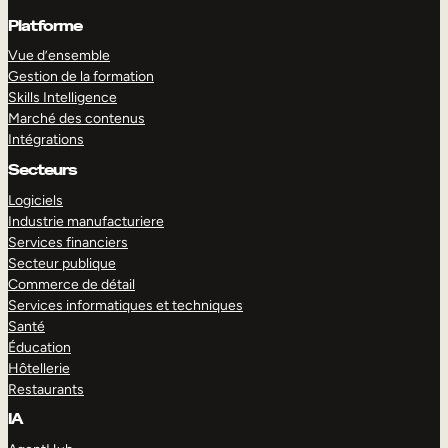
Platforme
Vue d’ensemble
Gestion de la formation
Skills Intelligence
Marché des contenus
Intégrations
Secteurs
Logiciels
Industrie manufacturiere
Services financiers
Secteur publique
Commerce de détail
Services informatiques et techniques
Santé
Éducation
Hôtellerie
Restaurants
IA