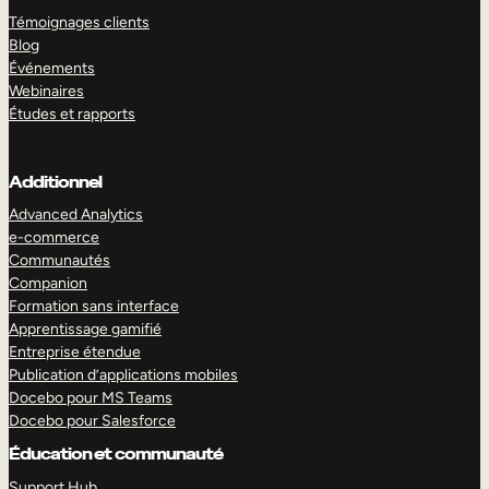
Témoignages clients
Blog
Événements
Webinaires
Études et rapports
Additionnel
Advanced Analytics
e-commerce
Communautés
Companion
Formation sans interface
Apprentissage gamifié
Entreprise étendue
Publication d’applications mobiles
Docebo pour MS Teams
Docebo pour Salesforce
Éducation et communauté
Support Hub