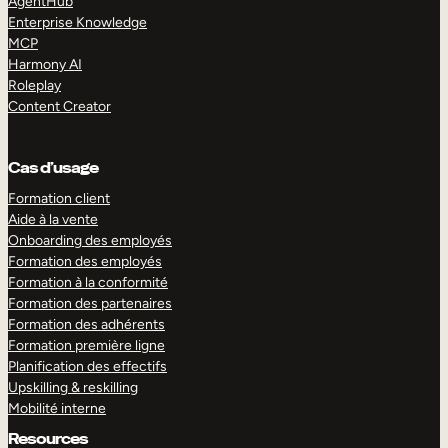
AgentHub
Enterprise Knowledge
MCP
Harmony AI
Roleplay
Content Creator
Cas d’usage
Formation client
Aide à la vente
Onboarding des employés
Formation des employés
Formation à la conformité
Formation des partenaires
Formation des adhérents
Formation première ligne
Planification des effectifs
Upskilling & reskilling
Mobilité interne
Resources