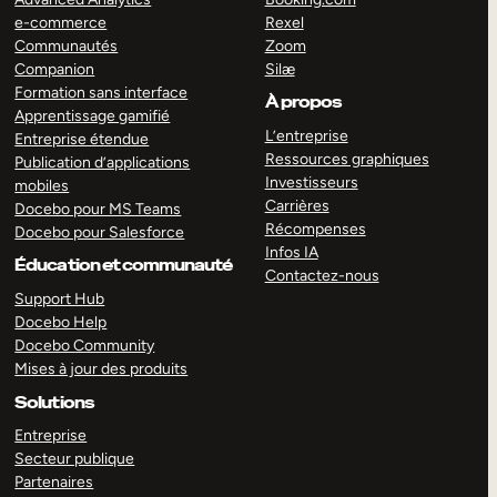
e-commerce
Rexel
Communautés
Zoom
Companion
Silæ
Formation sans interface
À propos
Apprentissage gamifié
L’entreprise
Entreprise étendue
Ressources graphiques
Publication d’applications
Investisseurs
mobiles
Carrières
Docebo pour MS Teams
Récompenses
Docebo pour Salesforce
Infos IA
Éducation et communauté
Contactez-nous
Support Hub
Docebo Help
Docebo Community
Mises à jour des produits
Solutions
Entreprise
Secteur publique
Partenaires