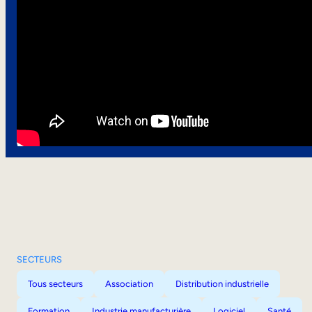
SECTEURS
Tous secteurs
Association
Distribution industrielle
Formation
Industrie manufacturière
Logiciel
Santé