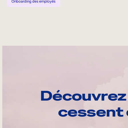
Onboarding des employés
Découvrez 
cessent 