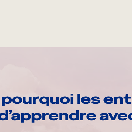
pourquoi les ent
d’apprendre av