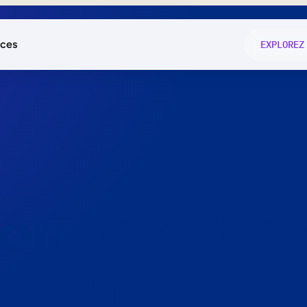
ces
EXPLOREZ
és
on fonctio
té
e
 preuve.