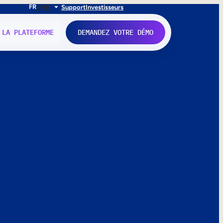
FR
EN
IT
Support
Investisseurs
 LA PLATEFORME
DEMANDEZ VOTRE DÉMO
nne.