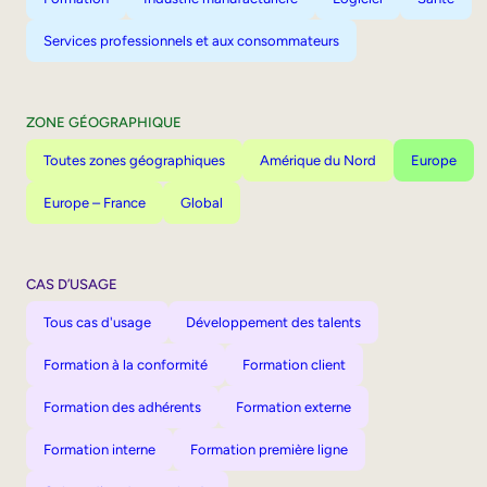
Services professionnels et aux consommateurs
ZONE GÉOGRAPHIQUE
Toutes zones géographiques
Amérique du Nord
Europe
Europe – France
Global
CAS D’USAGE
Tous cas d'usage
Développement des talents
Formation à la conformité
Formation client
Formation des adhérents
Formation externe
Formation interne
Formation première ligne