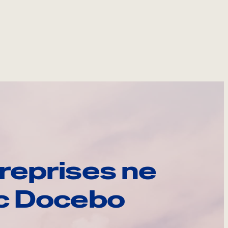
reprises ne
ec Docebo