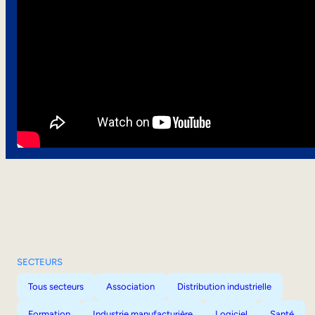
SECTEURS
Tous secteurs
Association
Distribution industrielle
Formation
Industrie manufacturière
Logiciel
Santé