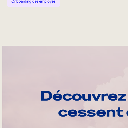
Onboarding des employés
Découvrez 
cessent 