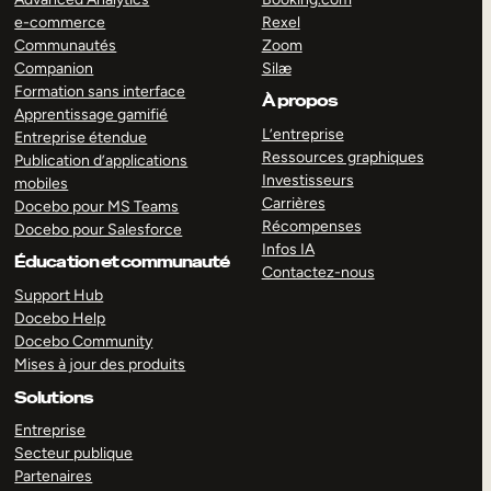
e-commerce
Rexel
Communautés
Zoom
Companion
Silæ
Formation sans interface
À propos
Apprentissage gamifié
L’entreprise
Entreprise étendue
Ressources graphiques
Publication d’applications
Investisseurs
mobiles
Carrières
Docebo pour MS Teams
Récompenses
Docebo pour Salesforce
Infos IA
Éducation et communauté
Contactez-nous
Support Hub
Docebo Help
Docebo Community
Mises à jour des produits
Solutions
Entreprise
Secteur publique
Partenaires