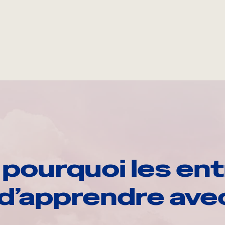
pourquoi les ent
d’apprendre av