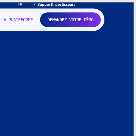
FR
EN
IT
Support
Investisseurs
 LA PLATEFORME
DEMANDEZ VOTRE DÉMO
nne.