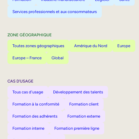
Services professionnels et aux consommateurs
ZONE GÉOGRAPHIQUE
Toutes zones géographiques
Amérique du Nord
Europe
Europe – France
Global
CAS D’USAGE
Tous cas d'usage
Développement des talents
Formation à la conformité
Formation client
Formation des adhérents
Formation externe
Formation interne
Formation première ligne