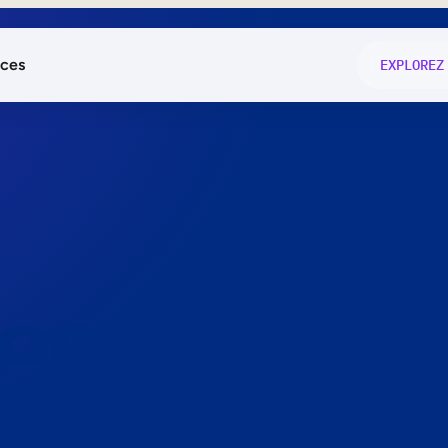
ces
EXPLOREZ
és
on fonctio
té
e
 preuve.