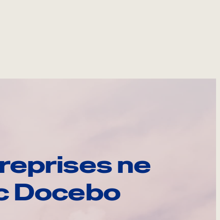
reprises ne
ec Docebo