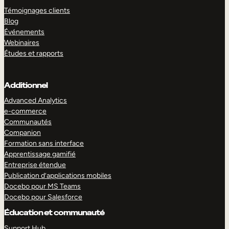
Témoignages clients
Blog
Événements
Webinaires
Études et rapports
Additionnel
Advanced Analytics
e-commerce
Communautés
Companion
Formation sans interface
Apprentissage gamifié
Entreprise étendue
Publication d’applications mobiles
Docebo pour MS Teams
Docebo pour Salesforce
Éducation et communauté
Support Hub