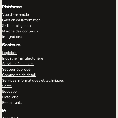
Platforme
Vue d’ensemble
Gestion de la formation
Skills Intelligence
Marché des contenus
Intégrations
Secteurs
Logiciels
Industrie manufacturiere
Services financiers
Secteur publique
Commerce de détail
Services informatiques et techniques
Santé
Éducation
Hôtellerie
Restaurants
IA