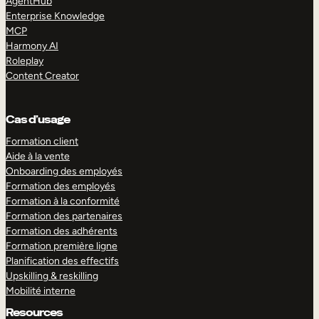
AgentHub
Enterprise Knowledge
MCP
Harmony AI
Roleplay
Content Creator
Cas d’usage
Formation client
Aide à la vente
Onboarding des employés
Formation des employés
Formation à la conformité
Formation des partenaires
Formation des adhérents
Formation première ligne
Planification des effectifs
Upskilling & reskilling
Mobilité interne
Resources