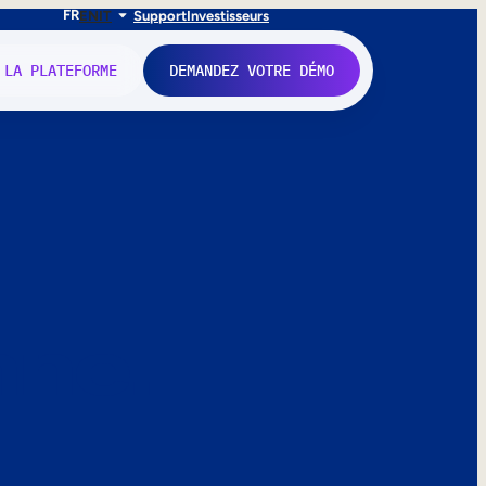
FR
EN
IT
Support
Investisseurs
 LA PLATEFORME
DEMANDEZ VOTRE DÉMO
nne.