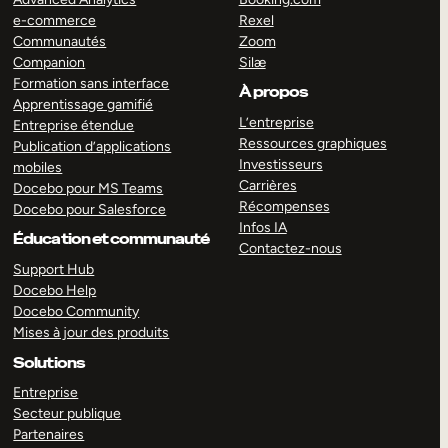
e-commerce
Rexel
Communautés
Zoom
Companion
Silæ
Formation sans interface
À propos
Apprentissage gamifié
L’entreprise
Entreprise étendue
Ressources graphiques
Publication d’applications
Investisseurs
mobiles
Carrières
Docebo pour MS Teams
Récompenses
Docebo pour Salesforce
Infos IA
Éducation et communauté
Contactez-nous
Support Hub
Docebo Help
Docebo Community
Mises à jour des produits
Solutions
Entreprise
Secteur publique
Partenaires