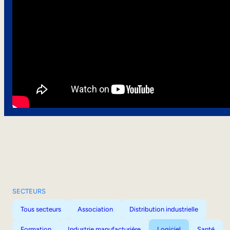
SECTEURS
Tous secteurs
Association
Distribution industrielle
Formation
Industrie manufacturière
Logiciel
Santé