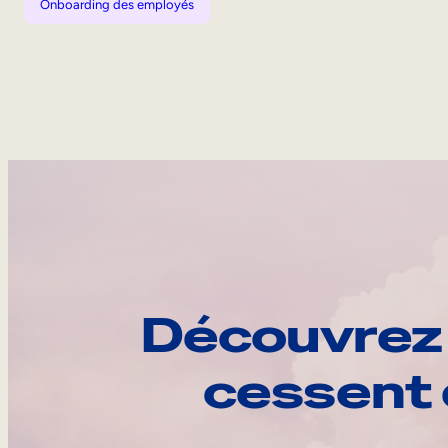
Onboarding des employés
Découvrez 
cessent 