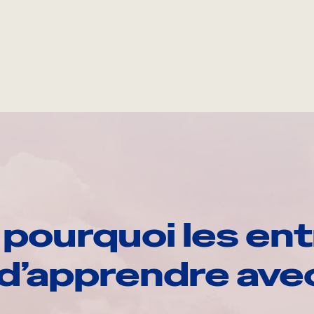
pourquoi les ent
d’apprendre av