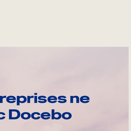
reprises ne
ec Docebo