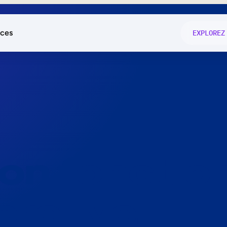
ces
EXPLOREZ
és
on fonctio
té
e
 preuve.