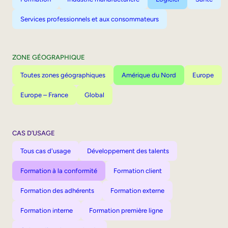
Services professionnels et aux consommateurs
ZONE GÉOGRAPHIQUE
Toutes zones géographiques
Amérique du Nord
Europe
Europe – France
Global
CAS D’USAGE
Tous cas d'usage
Développement des talents
Formation à la conformité
Formation client
Formation des adhérents
Formation externe
Formation interne
Formation première ligne