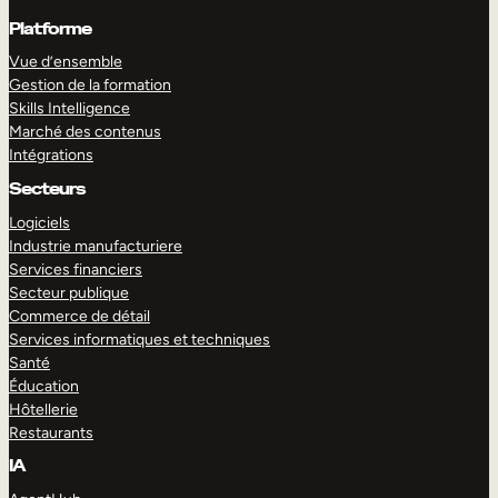
Platforme
Vue d’ensemble
Gestion de la formation
Skills Intelligence
Marché des contenus
Intégrations
Secteurs
Logiciels
Industrie manufacturiere
Services financiers
Secteur publique
Commerce de détail
Services informatiques et techniques
Santé
Éducation
Hôtellerie
Restaurants
IA