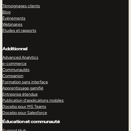
Témoignages clients
Blog
Événements
Webinaires
Études et rapports
Additionnel
Advanced Analytics
e-commerce
Communautés
Companion
Formation sans interface
Apprentissage gamifié
Entreprise étendue
Publication d’applications mobiles
Docebo pour MS Teams
Docebo pour Salesforce
Éducation et communauté
Support Hub