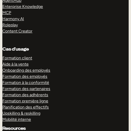
AgentHub
Enterprise Knowledge
MCP
Harmony AI
Roleplay
Content Creator
Cas d’usage
Formation client
Aide à la vente
Onboarding des employés
Formation des employés
Formation à la conformité
Formation des partenaires
Formation des adhérents
Formation première ligne
Planification des effectifs
Upskilling & reskilling
Mobilité interne
Resources