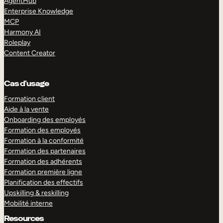
AgentHub
Enterprise Knowledge
MCP
Harmony AI
Roleplay
Content Creator
Cas d’usage
Formation client
Aide à la vente
Onboarding des employés
Formation des employés
Formation à la conformité
Formation des partenaires
Formation des adhérents
Formation première ligne
Planification des effectifs
Upskilling & reskilling
Mobilité interne
Resources