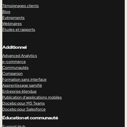
Témoignages clients
Blog
Événements
Webinaires
Études et rapports
Additionnel
Advanced Analytics
e-commerce
Communautés
Companion
Formation sans interface
Apprentissage gamifié
Entreprise étendue
Publication d’applications mobiles
Docebo pour MS Teams
Docebo pour Salesforce
Éducation et communauté
Support Hub