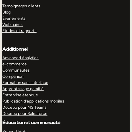
Témoignages clients
Blog
Événements
Webinaires
Études et rapports
Additionnel
Advanced Analytics
e-commerce
Communautés
Companion
Formation sans interface
Apprentissage gamifié
Entreprise étendue
Publication d’applications mobiles
Docebo pour MS Teams
Docebo pour Salesforce
Éducation et communauté
Support Hub