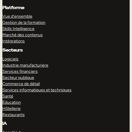
Platforme
Vue d’ensemble
Gestion de la formation
Skills Intelligence
Marché des contenus
Intégrations
Secteurs
Logiciels
Industrie manufacturiere
Services financiers
Secteur publique
Commerce de détail
Services informatiques et techniques
Santé
Éducation
Hôtellerie
Restaurants
IA