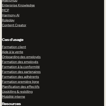
AgentHub
Enterprise Knowledge
MCP
Harmony AI
Roleplay
Content Creator
Cas d’usage
Formation client
Aide à la vente
Onboarding des employés
Formation des employés
Formation à la conformité
Formation des partenaires
Formation des adhérents
Formation première ligne
Planification des effectifs
Upskilling & reskilling
Mobilité interne
Resources