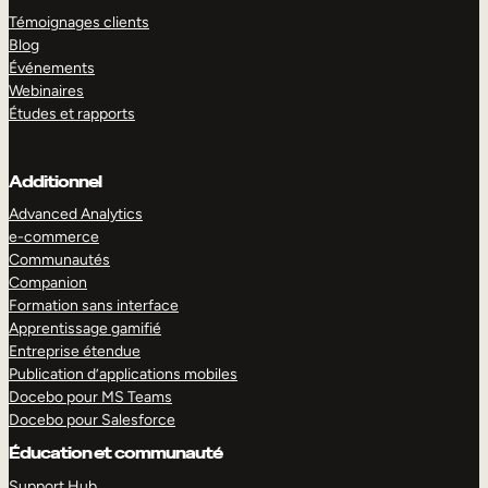
Témoignages clients
Blog
Événements
Webinaires
Études et rapports
Additionnel
Advanced Analytics
e-commerce
Communautés
Companion
Formation sans interface
Apprentissage gamifié
Entreprise étendue
Publication d’applications mobiles
Docebo pour MS Teams
Docebo pour Salesforce
Éducation et communauté
Support Hub