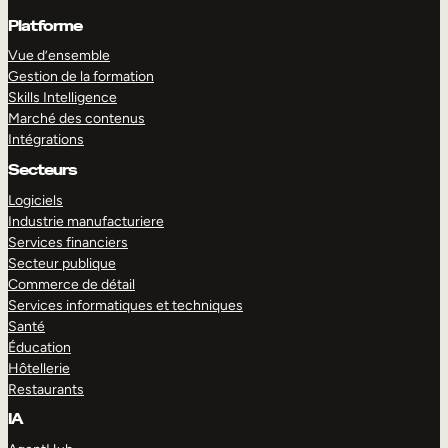
Platforme
Vue d’ensemble
Gestion de la formation
Skills Intelligence
Marché des contenus
Intégrations
Secteurs
Logiciels
Industrie manufacturiere
Services financiers
Secteur publique
Commerce de détail
Services informatiques et techniques
Santé
Éducation
Hôtellerie
Restaurants
IA