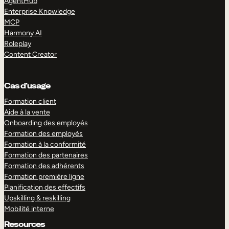
AgentHub
Enterprise Knowledge
MCP
Harmony AI
Roleplay
Content Creator
Cas d’usage
Formation client
Aide à la vente
Onboarding des employés
Formation des employés
Formation à la conformité
Formation des partenaires
Formation des adhérents
Formation première ligne
Planification des effectifs
Upskilling & reskilling
Mobilité interne
Resources