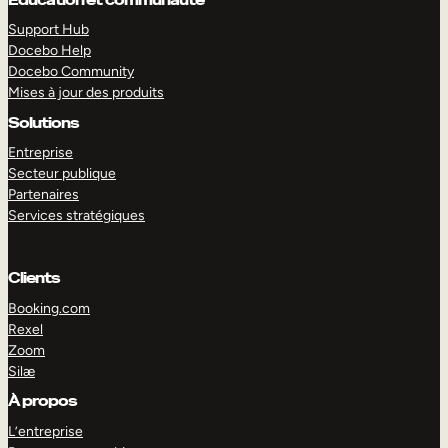
Support Hub
Docebo Help
Docebo Community
Mises à jour des produits
Solutions
Entreprise
Secteur publique
Partenaires
Services stratégiques
Clients
Booking.com
Rexel
Zoom
EXPLORER
DÉMO
Silæ
À propos
L’entreprise