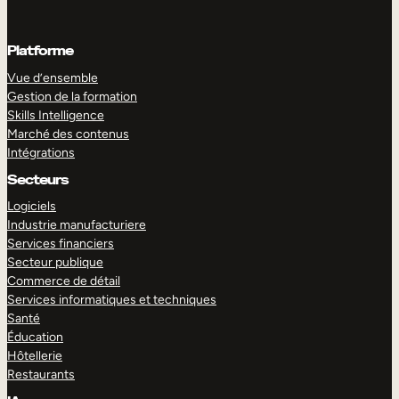
Platforme
Vue d’ensemble
Gestion de la formation
Skills Intelligence
Marché des contenus
Intégrations
Secteurs
Logiciels
Industrie manufacturiere
Services financiers
Secteur publique
Commerce de détail
Services informatiques et techniques
Santé
Éducation
Hôtellerie
Restaurants