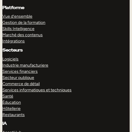
Platforme
Vue d’ensemble
Gestion de la formation
Skills Intelligence
Marché des contenus
Intégrations
Secteurs
Logiciels
Industrie manufacturiere
Services financiers
Secteur publique
Commerce de détail
Services informatiques et techniques
Santé
Éducation
Hôtellerie
Restaurants
IA