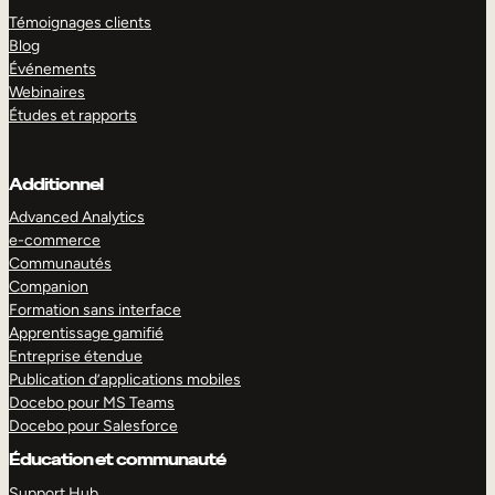
Témoignages clients
Blog
Événements
Webinaires
Études et rapports
Additionnel
Advanced Analytics
e-commerce
Communautés
Companion
Formation sans interface
Apprentissage gamifié
Entreprise étendue
Publication d’applications mobiles
Docebo pour MS Teams
Docebo pour Salesforce
Éducation et communauté
Support Hub