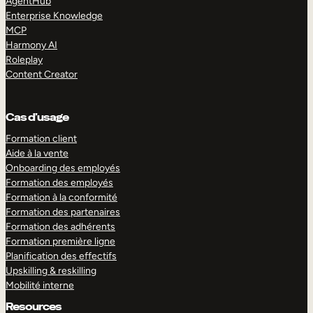
AgentHub
Enterprise Knowledge
MCP
Harmony AI
Roleplay
Content Creator
Cas d’usage
Formation client
Aide à la vente
Onboarding des employés
Formation des employés
Formation à la conformité
Formation des partenaires
Formation des adhérents
Formation première ligne
Planification des effectifs
Upskilling & reskilling
Mobilité interne
Resources