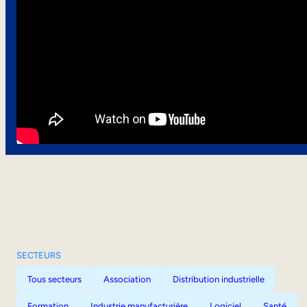
SECTEURS
Tous secteurs
Association
Distribution industrielle
Formation
Industrie manufacturière
Logiciel
Santé