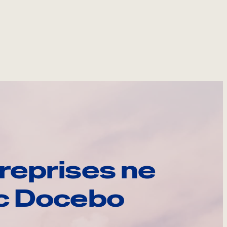
reprises ne
ec Docebo