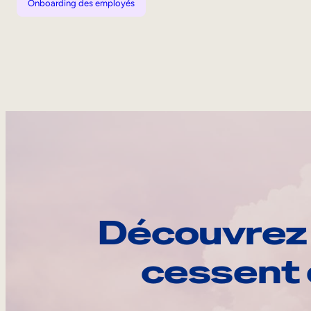
Onboarding des employés
Découvrez 
cessent 