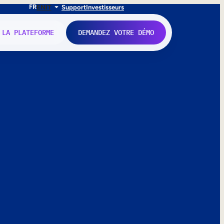
FR
EN
IT
Support
Investisseurs
 LA PLATEFORME
DEMANDEZ VOTRE DÉMO
nne.