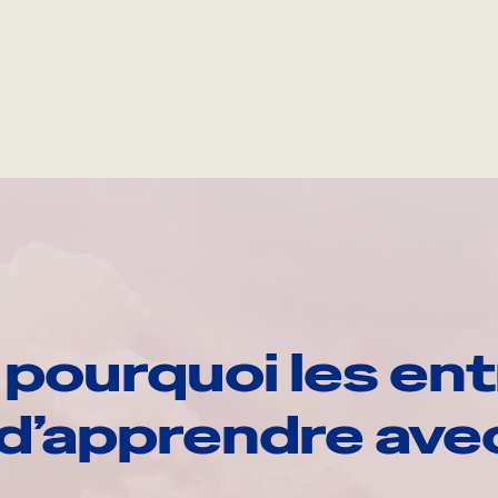
pourquoi les ent
d’apprendre av