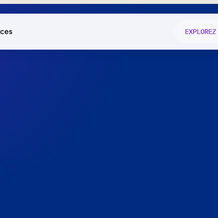
ces
EXPLOREZ
és
on fonctio
té
e
 preuve.