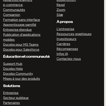
e-commerce
Rexel
Communautés
Zoom
Companion
Silæ
Formation sans interface
À propos
Apprentissage gamifié
L’entreprise
Entreprise étendue
Ressources graphiques
Publication d’applications
Investisseurs
mobiles
Carrières
Docebo pour MS Teams
Récompenses
Docebo pour Salesforce
Infos IA
Éducation et communauté
Contactez-nous
Support Hub
Docebo Help
Docebo Community
Mises à jour des produits
Solutions
Entreprise
Secteur publique
Partenaires