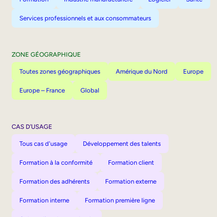
Services professionnels et aux consommateurs
ZONE GÉOGRAPHIQUE
Toutes zones géographiques
Amérique du Nord
Europe
Europe – France
Global
CAS D’USAGE
Tous cas d'usage
Développement des talents
Formation à la conformité
Formation client
Formation des adhérents
Formation externe
Formation interne
Formation première ligne