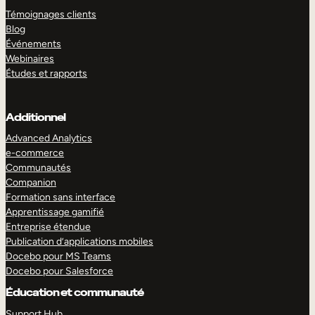
Témoignages clients
Blog
Événements
Webinaires
Études et rapports
Additionnel
Advanced Analytics
e-commerce
Communautés
Companion
Formation sans interface
Apprentissage gamifié
Entreprise étendue
Publication d’applications mobiles
Docebo pour MS Teams
Docebo pour Salesforce
Éducation et communauté
Support Hub