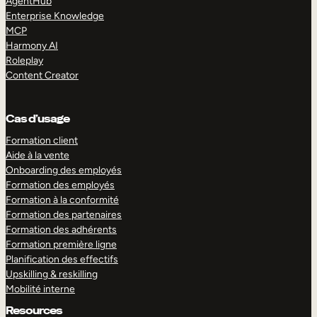
AgentHub
Enterprise Knowledge
MCP
Harmony AI
Roleplay
Content Creator
Cas d’usage
Formation client
Aide à la vente
Onboarding des employés
Formation des employés
Formation à la conformité
Formation des partenaires
Formation des adhérents
Formation première ligne
Planification des effectifs
Upskilling & reskilling
Mobilité interne
Resources