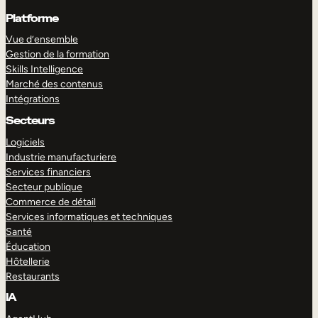
Platforme
Vue d’ensemble
Gestion de la formation
Skills Intelligence
Marché des contenus
Intégrations
Secteurs
Logiciels
Industrie manufacturiere
Services financiers
Secteur publique
Commerce de détail
Services informatiques et techniques
Santé
Éducation
Hôtellerie
Restaurants
IA