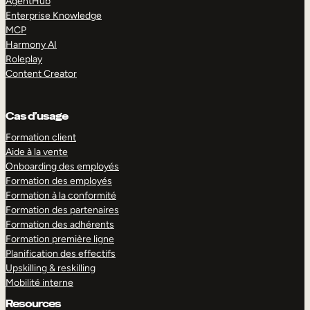
AgentHub
Enterprise Knowledge
MCP
Harmony AI
Roleplay
Content Creator
Cas d’usage
Formation client
Aide à la vente
Onboarding des employés
Formation des employés
Formation à la conformité
Formation des partenaires
Formation des adhérents
Formation première ligne
Planification des effectifs
Upskilling & reskilling
Mobilité interne
Resources