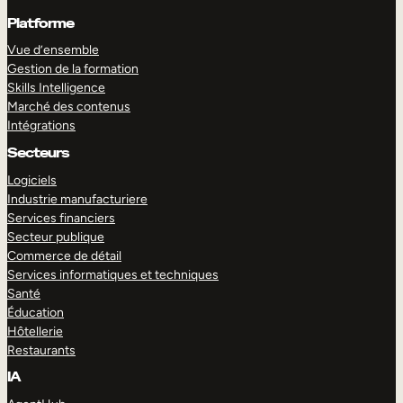
Platforme
Vue d’ensemble
Gestion de la formation
Skills Intelligence
Marché des contenus
Intégrations
Secteurs
Logiciels
Industrie manufacturiere
Services financiers
Secteur publique
Commerce de détail
Services informatiques et techniques
Santé
Éducation
Hôtellerie
Restaurants
IA