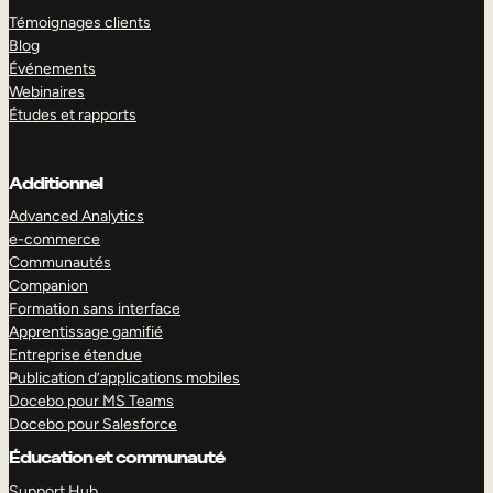
Témoignages clients
Blog
Événements
Webinaires
Études et rapports
Additionnel
Advanced Analytics
e-commerce
Communautés
Companion
Formation sans interface
Apprentissage gamifié
Entreprise étendue
Publication d’applications mobiles
Docebo pour MS Teams
Docebo pour Salesforce
Éducation et communauté
Support Hub