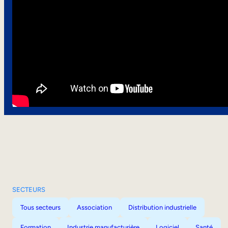
SECTEURS
Tous secteurs
Association
Distribution industrielle
Formation
Industrie manufacturière
Logiciel
Santé