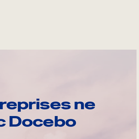
reprises ne
ec Docebo