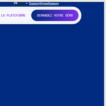
FR
EN
IT
Support
Investisseurs
 LA PLATEFORME
DEMANDEZ VOTRE DÉMO
nne.