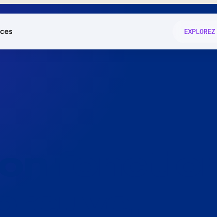
ces
EXPLOREZ
és
on fonctio
té
e
 preuve.