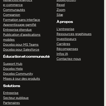
e-commerce
Rexel
Communautés
Zoom
Companion
Silæ
Formation sans interface
À propos
Apprentissage gamifié
L’entreprise
Entreprise étendue
Ressources graphiques
Publication d’applications
Investisseurs
mobiles
Carrières
Docebo pour MS Teams
Récompenses
Docebo pour Salesforce
Infos IA
Éducation et communauté
Contactez-nous
Support Hub
Docebo Help
Docebo Community
Mises à jour des produits
Solutions
Entreprise
Secteur publique
Partenaires