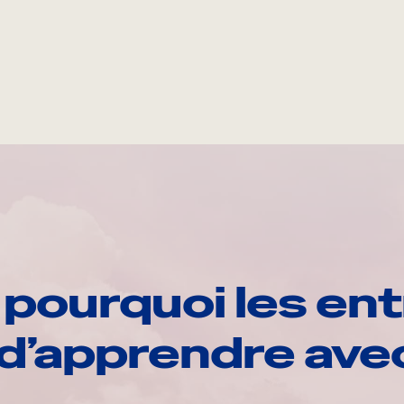
pourquoi les ent
d’apprendre av