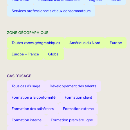
Services professionnels et aux consommateurs
ZONE GÉOGRAPHIQUE
Toutes zones géographiques
Amérique du Nord
Europe
Europe – France
Global
CAS D’USAGE
Tous cas d'usage
Développement des talents
Formation à la conformité
Formation client
Formation des adhérents
Formation externe
Formation interne
Formation première ligne