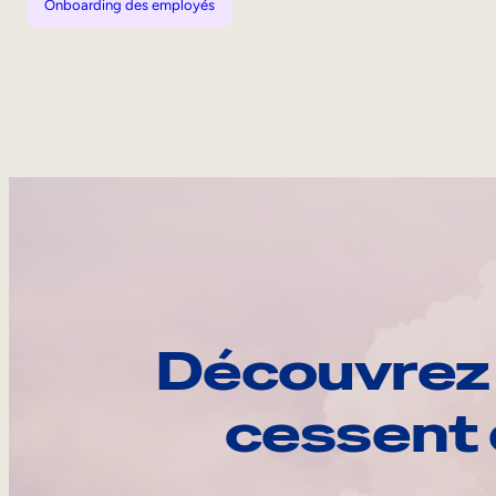
Onboarding des employés
Découvrez 
cessent 