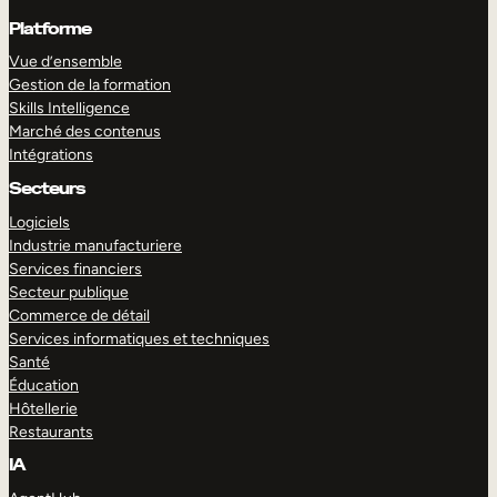
Platforme
Vue d’ensemble
Gestion de la formation
Skills Intelligence
Marché des contenus
Intégrations
Secteurs
Logiciels
Industrie manufacturiere
Services financiers
Secteur publique
Commerce de détail
Services informatiques et techniques
Santé
Éducation
Hôtellerie
Restaurants
IA