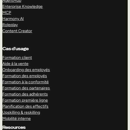
AgentHub
Enterprise Knowledge
MCP
Harmony AI
Roleplay
Content Creator
Cas d’usage
Formation client
Aide à la vente
Onboarding des employés
Formation des employés
Formation à la conformité
Formation des partenaires
Formation des adhérents
Formation première ligne
Planification des effectifs
Upskilling & reskilling
Mobilité interne
Resources