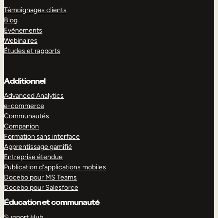
Témoignages clients
Blog
Événements
Webinaires
Études et rapports
Additionnel
Advanced Analytics
e-commerce
Communautés
Companion
Formation sans interface
Apprentissage gamifié
Entreprise étendue
Publication d’applications mobiles
Docebo pour MS Teams
Docebo pour Salesforce
Éducation et communauté
Support Hub