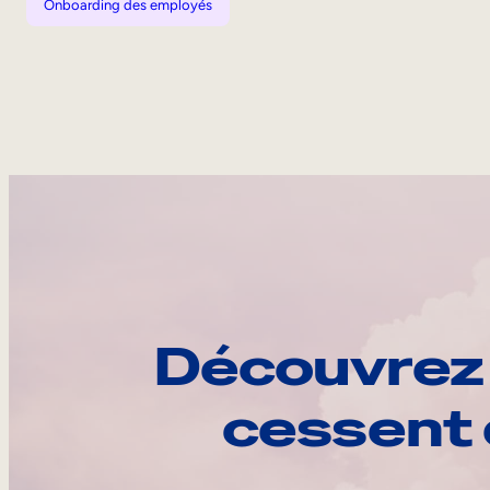
Onboarding des employés
Découvrez 
cessent 