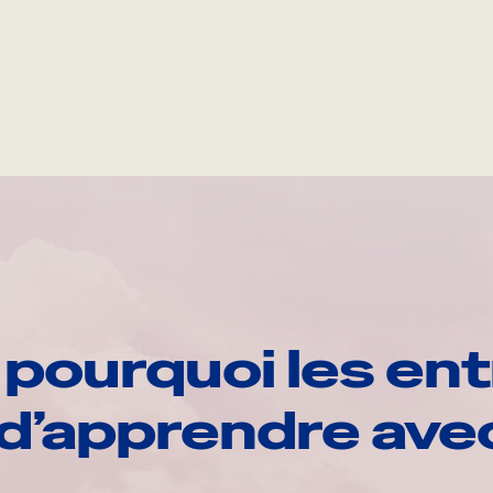
pourquoi les ent
d’apprendre av