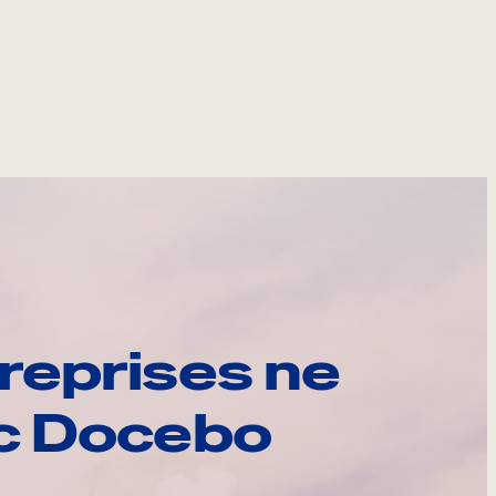
reprises ne
ec Docebo