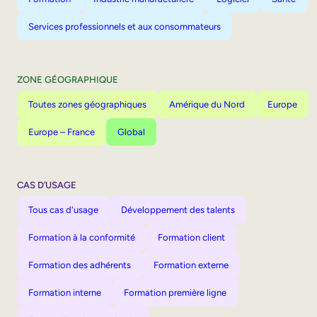
Services professionnels et aux consommateurs
ZONE GÉOGRAPHIQUE
Toutes zones géographiques
Amérique du Nord
Europe
Europe – France
Global
CAS D’USAGE
Tous cas d'usage
Développement des talents
Formation à la conformité
Formation client
Formation des adhérents
Formation externe
Formation interne
Formation première ligne