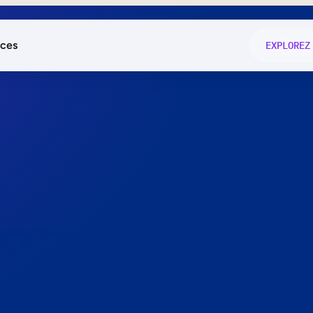
ces
EXPLOREZ
és
on fonctio
té
e
 preuve.