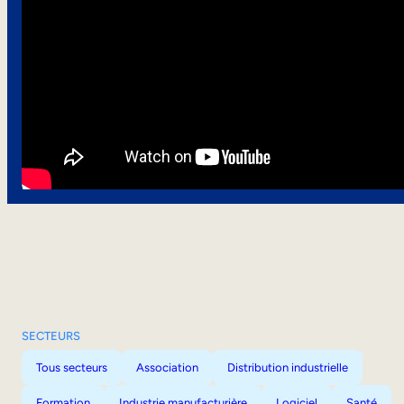
SECTEURS
Tous secteurs
Association
Distribution industrielle
Formation
Industrie manufacturière
Logiciel
Santé