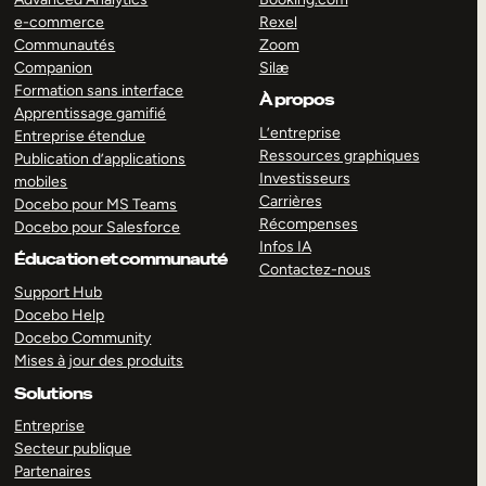
e-commerce
Rexel
Communautés
Zoom
Companion
Silæ
Formation sans interface
À propos
Apprentissage gamifié
L’entreprise
Entreprise étendue
Ressources graphiques
Publication d’applications
Investisseurs
mobiles
Carrières
Docebo pour MS Teams
Récompenses
Docebo pour Salesforce
Infos IA
Éducation et communauté
Contactez-nous
Support Hub
Docebo Help
Docebo Community
Mises à jour des produits
Solutions
Entreprise
Secteur publique
Partenaires