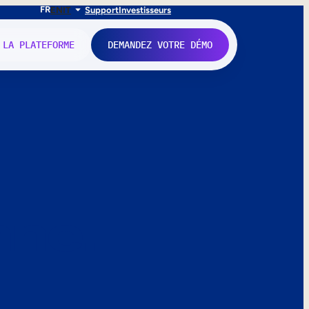
FR
EN
IT
Support
Investisseurs
 LA PLATEFORME
DEMANDEZ VOTRE DÉMO
nne.