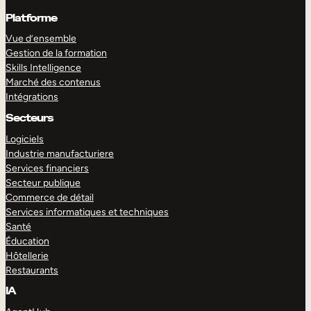
Platforme
Vue d’ensemble
Gestion de la formation
Skills Intelligence
Marché des contenus
Intégrations
Secteurs
Logiciels
Industrie manufacturiere
Services financiers
Secteur publique
Commerce de détail
Services informatiques et techniques
Santé
Éducation
Hôtellerie
Restaurants
IA