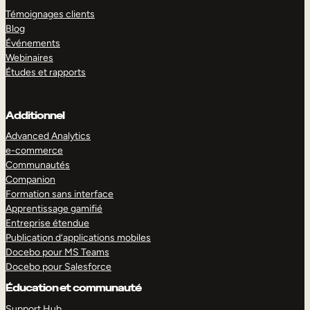
Témoignages clients
Blog
Événements
Webinaires
Études et rapports
Additionnel
Advanced Analytics
e-commerce
Communautés
Companion
Formation sans interface
Apprentissage gamifié
Entreprise étendue
Publication d’applications mobiles
Docebo pour MS Teams
Docebo pour Salesforce
Éducation et communauté
Support Hub