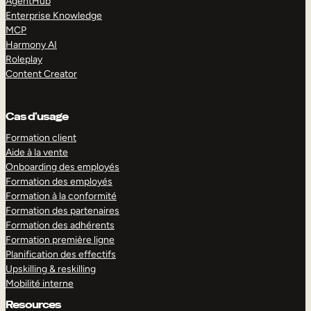
AgentHub
Enterprise Knowledge
MCP
Harmony AI
Roleplay
Content Creator
Cas d’usage
Formation client
Aide à la vente
Onboarding des employés
Formation des employés
Formation à la conformité
Formation des partenaires
Formation des adhérents
Formation première ligne
Planification des effectifs
Upskilling & reskilling
Mobilité interne
Resources