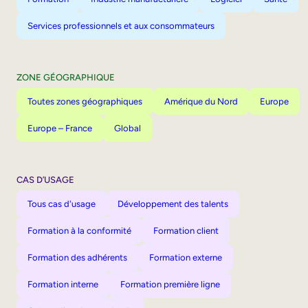
Services professionnels et aux consommateurs
ZONE GÉOGRAPHIQUE
Toutes zones géographiques
Amérique du Nord
Europe
Europe – France
Global
CAS D’USAGE
Tous cas d'usage
Développement des talents
Formation à la conformité
Formation client
Formation des adhérents
Formation externe
Formation interne
Formation première ligne