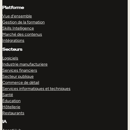
Platforme
Vue d’ensemble
Gestion de la formation
Skills Intelligence
Marché des contenus
Intégrations
Secteurs
Logiciels
Industrie manufacturiere
Services financiers
Secteur publique
Commerce de détail
Services informatiques et techniques
Santé
Éducation
Hôtellerie
Restaurants
IA