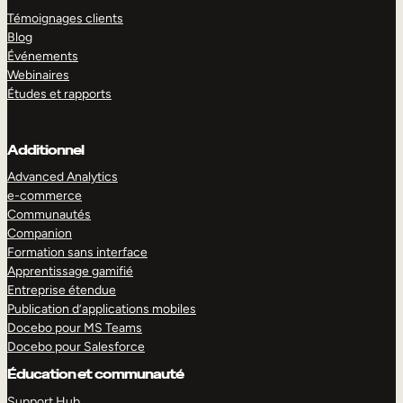
Témoignages clients
Blog
Événements
Webinaires
Études et rapports
Additionnel
Advanced Analytics
e-commerce
Communautés
Companion
Formation sans interface
Apprentissage gamifié
Entreprise étendue
Publication d’applications mobiles
Docebo pour MS Teams
Docebo pour Salesforce
Éducation et communauté
Support Hub