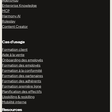
AgentHub
Enterprise Knowledge
MCP
Harmony AI
Roleplay
Content Creator
Cas d’usage
Formation client
Aide à la vente
Onboarding des employés
Formation des employés
Formation à la conformité
Formation des partenaires
Formation des adhérents
Formation première ligne
Planification des effectifs
Upskilling & reskilling
Mobilité interne
Resources