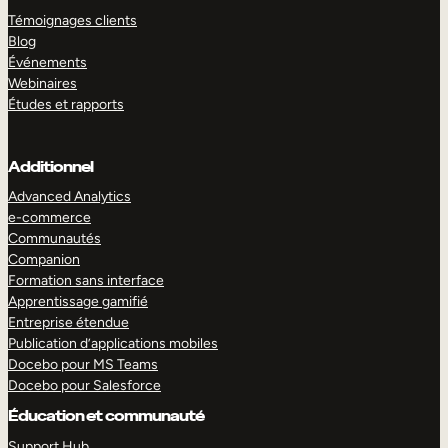
Témoignages clients
Blog
Événements
Webinaires
Études et rapports
Additionnel
Advanced Analytics
e-commerce
Communautés
Companion
Formation sans interface
Apprentissage gamifié
Entreprise étendue
Publication d’applications mobiles
Docebo pour MS Teams
Docebo pour Salesforce
Éducation et communauté
Support Hub