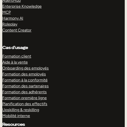
AgentHub
Enterprise Knowledge
MCP
Harmony AI
Roleplay
Content Creator
Cas d’usage
Formation client
Aide à la vente
Onboarding des employés
Formation des employés
Formation à la conformité
Formation des partenaires
Formation des adhérents
Formation première ligne
Planification des effectifs
Upskilling & reskilling
Mobilité interne
Resources