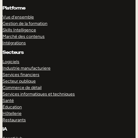
Platforme
Vue d’ensemble
Gestion de la formation
Skills Intelligence
Marché des contenus
Intégrations
Secteurs
Logiciels
Industrie manufacturiere
Services financiers
Secteur publique
Commerce de détail
Services informatiques et techniques
Santé
Éducation
Hôtellerie
Restaurants
IA