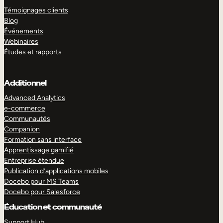
Témoignages clients
Blog
Événements
Webinaires
Études et rapports
Additionnel
Advanced Analytics
e-commerce
Communautés
Companion
Formation sans interface
Apprentissage gamifié
Entreprise étendue
Publication d’applications mobiles
Docebo pour MS Teams
Docebo pour Salesforce
Éducation et communauté
Support Hub