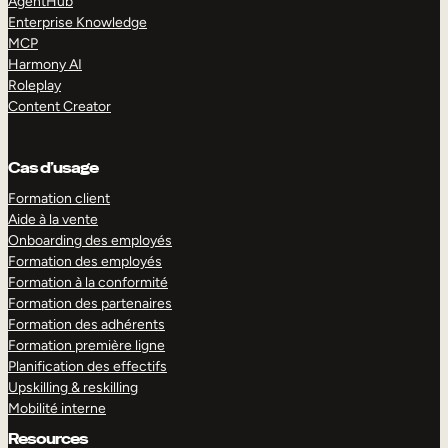
AgentHub
Enterprise Knowledge
MCP
Harmony AI
Roleplay
Content Creator
Cas d’usage
Formation client
Aide à la vente
Onboarding des employés
Formation des employés
Formation à la conformité
Formation des partenaires
Formation des adhérents
Formation première ligne
Planification des effectifs
Upskilling & reskilling
Mobilité interne
Resources