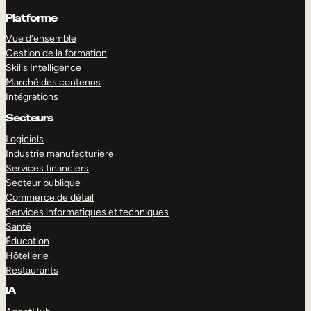
Platforme
Vue d’ensemble
Gestion de la formation
Skills Intelligence
Marché des contenus
Intégrations
Secteurs
Logiciels
Industrie manufacturiere
Services financiers
Secteur publique
Commerce de détail
Services informatiques et techniques
Santé
Éducation
Hôtellerie
Restaurants
IA