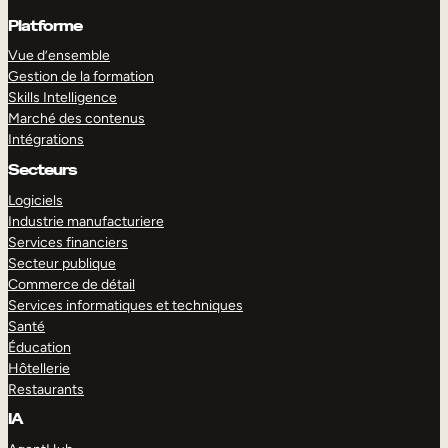
Platforme
Vue d’ensemble
Gestion de la formation
Skills Intelligence
Marché des contenus
Intégrations
Secteurs
Logiciels
Industrie manufacturiere
Services financiers
Secteur publique
Commerce de détail
Services informatiques et techniques
Santé
Éducation
Hôtellerie
Restaurants
IA