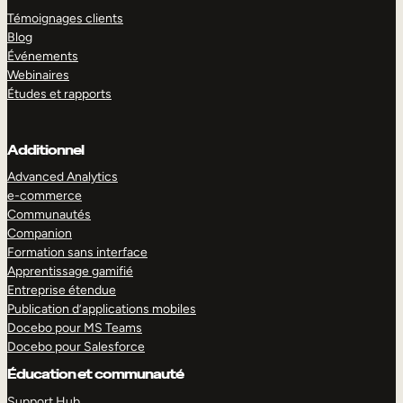
Témoignages clients
Blog
Événements
Webinaires
Études et rapports
Additionnel
Advanced Analytics
e-commerce
Communautés
Companion
Formation sans interface
Apprentissage gamifié
Entreprise étendue
Publication d’applications mobiles
Docebo pour MS Teams
Docebo pour Salesforce
Éducation et communauté
Support Hub