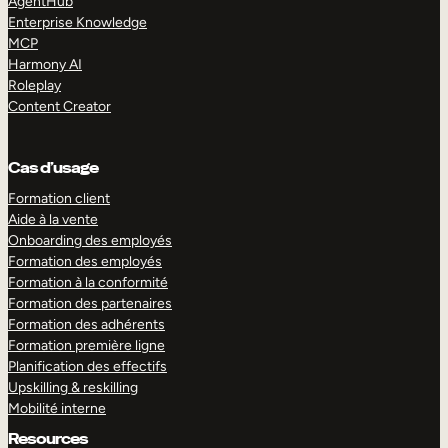
AgentHub
Enterprise Knowledge
MCP
Harmony AI
Roleplay
Content Creator
Cas d’usage
Formation client
Aide à la vente
Onboarding des employés
Formation des employés
Formation à la conformité
Formation des partenaires
Formation des adhérents
Formation première ligne
Planification des effectifs
Upskilling & reskilling
Mobilité interne
Resources