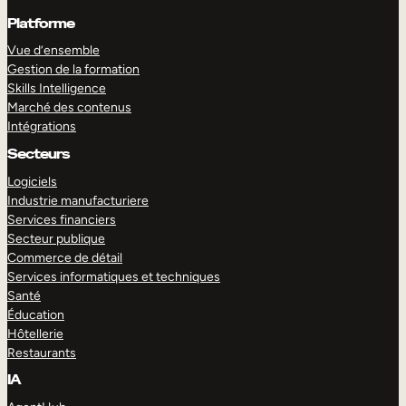
Platforme
Vue d’ensemble
Gestion de la formation
Skills Intelligence
Marché des contenus
Intégrations
Secteurs
Logiciels
Industrie manufacturiere
Services financiers
Secteur publique
Commerce de détail
Services informatiques et techniques
Santé
Éducation
Hôtellerie
Restaurants
IA