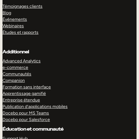
Témoignages clients
Blog
Événements
Webinaires
Études et rapports
Additionnel
Advanced Analytics
e-commerce
Communautés
Companion
Formation sans interface
Apprentissage gamifié
Entreprise étendue
Publication d’applications mobiles
Docebo pour MS Teams
Docebo pour Salesforce
Éducation et communauté
Support Hub