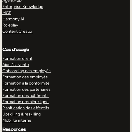
AgentHub
Enterprise Knowledge
MCP
Harmony AI
Roleplay
Content Creator
Cas d’usage
Formation client
Aide à la vente
Onboarding des employés
Formation des employés
Formation à la conformité
Formation des partenaires
Formation des adhérents
Formation première ligne
Planification des effectifs
Upskilling & reskilling
Mobilité interne
Resources