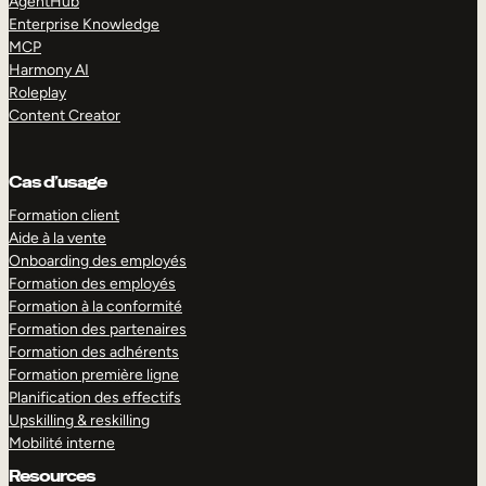
AgentHub
Enterprise Knowledge
MCP
Harmony AI
Roleplay
Content Creator
Cas d’usage
Formation client
Aide à la vente
Onboarding des employés
Formation des employés
Formation à la conformité
Formation des partenaires
Formation des adhérents
Formation première ligne
Planification des effectifs
Upskilling & reskilling
Mobilité interne
Resources