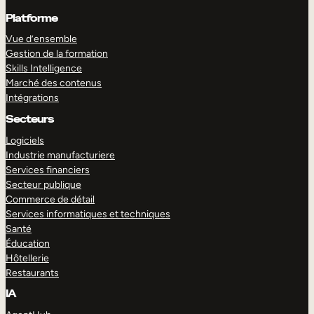
Platforme
Vue d’ensemble
Gestion de la formation
Skills Intelligence
Marché des contenus
Intégrations
Secteurs
Logiciels
Industrie manufacturiere
Services financiers
Secteur publique
Commerce de détail
Services informatiques et techniques
Santé
Éducation
Hôtellerie
Restaurants
IA