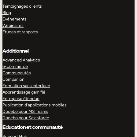
Témoignages clients
Blog
Événements
Webinaires
Études et rapports
Additionnel
Advanced Analytics
e-commerce
Communautés
Companion
Formation sans interface
Apprentissage gamifié
Entreprise étendue
Publication d’applications mobiles
Docebo pour MS Teams
Docebo pour Salesforce
Éducation et communauté
Support Hub